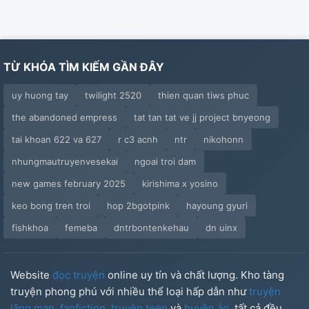
TỪ KHÓA TÌM KIẾM GẦN ĐÂY
uy huong tay
twilight 2520
thien quan tiws phuc
the abandoned empress
tat tan tat ve jj project bnyeong
tai khoan 622 va 627
r c3 acnh
ntr
nikohonn
nhungmautruyenvesekai
ngoai troi dam
new games february 2025
kirishima x yosino
keo bong tren troi
hop 2bgotpink
hayoung gyuri
fishkhoa
femeba
dntrbontenkehau
dn uinx
Website
đọc truyện
online uy tín và chất lượng. Kho tàng
truyện phong phú với nhiều thể loại hấp dẫn như
truyện
lãng mạn
,
fanfiction
,
truyện teen
và
huyền ảo
, tất cả đều