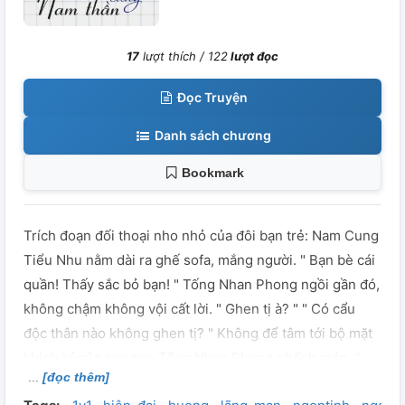
17
lượt thích /
122
lượt đọc
Đọc Truyện
Danh sách chương
Bookmark
Trích đoạn đối thoại nho nhỏ của đôi bạn trẻ: Nam Cung
Tiểu Nhu nằm dài ra ghế sofa, mắng người. " Bạn bè cái
quần! Thấy sắc bỏ bạn! " Tống Nhan Phong ngồi gần đó,
không chậm không vội cất lời. " Ghen tị à? " " Có cẩu
độc thân nào không ghen tị? " Không để tâm tới bộ mặt
khinh bỉ của con em, Tống Nhan Phong nhếch mép. "
[đọc thêm]
Chưa gì đã muốn có bạn trai? " Nam Cung Tiểu Nhu bĩu