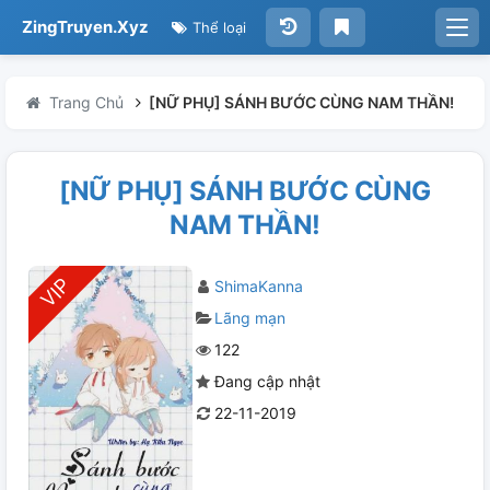
ZingTruyen.Xyz
Thể loại
Trang Chủ
[NỮ PHỤ] SÁNH BƯỚC CÙNG NAM THẦN!
[NỮ PHỤ] SÁNH BƯỚC CÙNG
NAM THẦN!
ShimaKanna
Lãng mạn
122
Đang cập nhật
22-11-2019