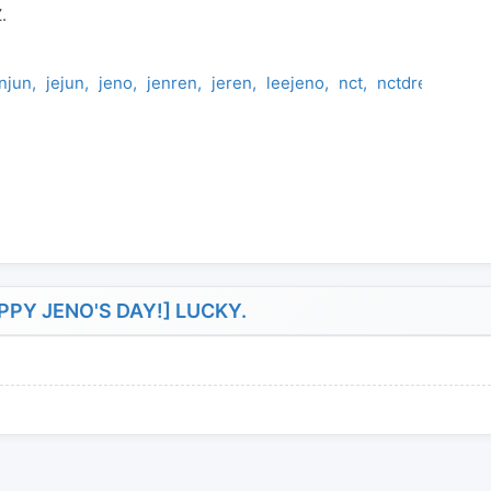
.
njun
jejun
jeno
jenren
jeren
leejeno
nct
nctdream
noj
PY JENO'S DAY!] LUCKY.