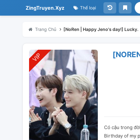
ZingTruyen.Xyz
Thể loại
Trang Chủ
[NoRen | Happy Jeno's day!] Lucky.
[NOREN
Có cậu trong đờ
Birthday of my 