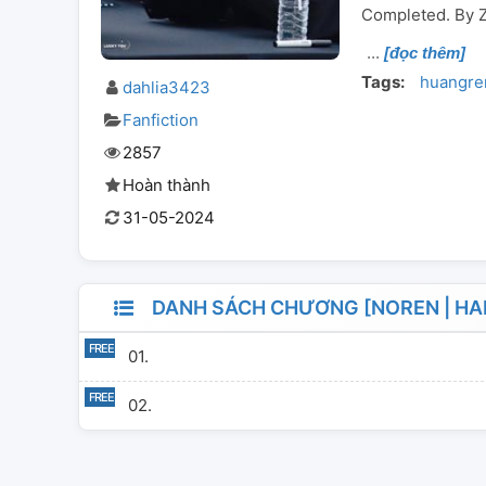
Completed. By Z
[đọc thêm]
Tags:
huangre
dahlia3423
Fanfiction
2857
Hoàn thành
31-05-2024
DANH SÁCH CHƯƠNG [NOREN | HAP
01.
02.