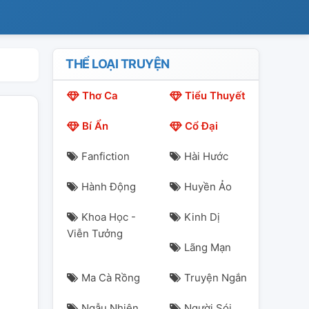
THỂ LOẠI TRUYỆN
Thơ Ca
Tiểu Thuyết
Bí Ẩn
Cổ Đại
Fanfiction
Hài Hước
Hành Động
Huyền Ảo
Khoa Học -
Kinh Dị
Viễn Tưởng
Lãng Mạn
Ma Cà Rồng
Truyện Ngắn
Ngẫu Nhiên
Người Sói