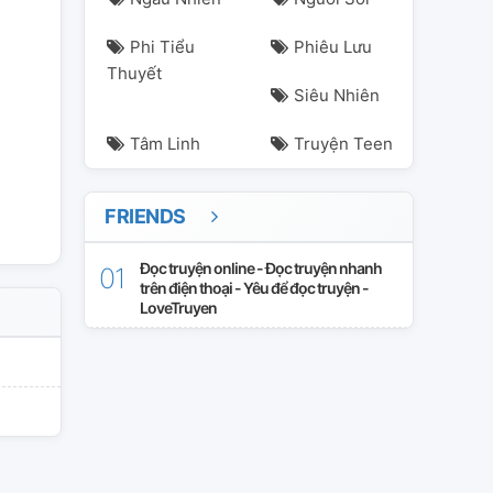
Phi Tiểu
Phiêu Lưu
Thuyết
un
noren
renjun
Siêu Nhiên
Tâm Linh
Truyện Teen
FRIENDS
Đọc truyện online - Đọc truyện nhanh
trên điện thoại - Yêu để đọc truyện -
LoveTruyen