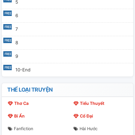
5
6
7
8
9
10-End
THỂ LOẠI TRUYỆN
Thơ Ca
Tiểu Thuyết
Bí Ẩn
Cổ Đại
Fanfiction
Hài Hước