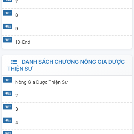
7
8
9
10-End
DANH SÁCH CHƯƠNG NÔNG GIA DƯỢC
THIỆN SƯ
Nông Gia Dược Thiện Sư
2
3
4