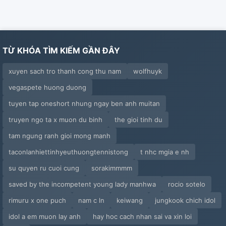
TỪ KHÓA TÌM KIẾM GẦN ĐÂY
xuyen sach tro thanh cong thu nam
wolfhuyk
vegaspete huong duong
tuyen tap oneshort nhung ngay ben anh muitan
truyen ngo ta x muon du binh
the gioi tinh du
tam ngung ranh gioi mong manh
taconlanhiettinhyeuthuongtennistong
t nhc mgia e nh
su quyen ru cuoi cung
sorakimmmm
saved by the incompetent young lady manhwa
rocio sotelo
rimuru x one puch
nam c ln
keiwang
jungkook chich idol
idol a em muon lay anh
hay hoc cach nhan sai va xin loi