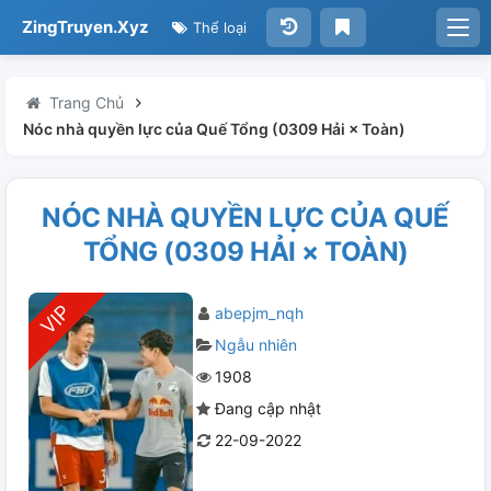
ZingTruyen.Xyz
Thể loại
Trang Chủ
Nóc nhà quyền lực của Quế Tổng (0309 Hải × Toàn)
NÓC NHÀ QUYỀN LỰC CỦA QUẾ
TỔNG (0309 HẢI × TOÀN)
abepjm_nqh
Ngẫu nhiên
1908
Đang cập nhật
22-09-2022