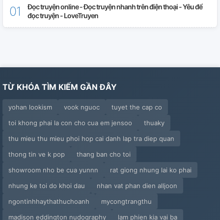
Đọc truyện online - Đọc truyện nhanh trên điện thoại - Yêu để
đọc truyện - LoveTruyen
TỪ KHÓA TÌM KIẾM GẦN ĐÂY
yohan lookism
vook nguoc
tuyet the cap co
toi khong phai la con cho cua em jensoo
thuaky
thu mieu thu mieu phoi hop cai danh lap tra diep quan
thong tin ve k pop
thang ban cho toi
showroom nho be cua yunnn
rat giong nhung lai ko phai
nhung ke toi do khoi dau
nhan vat phan dien alljoon
ngontinhhaythathuchoanh
mycongtrangthu
madison eddington nudography
lam phien kia vai ba