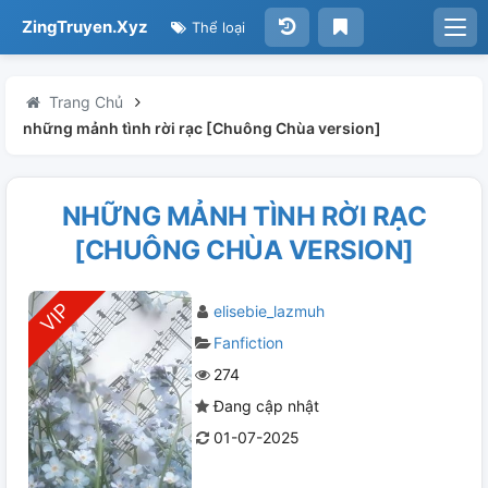
ZingTruyen.Xyz
Thể loại
Trang Chủ
những mảnh tình rời rạc [Chuông Chùa version]
NHỮNG MẢNH TÌNH RỜI RẠC
[CHUÔNG CHÙA VERSION]
elisebie_lazmuh
Fanfiction
274
Đang cập nhật
01-07-2025