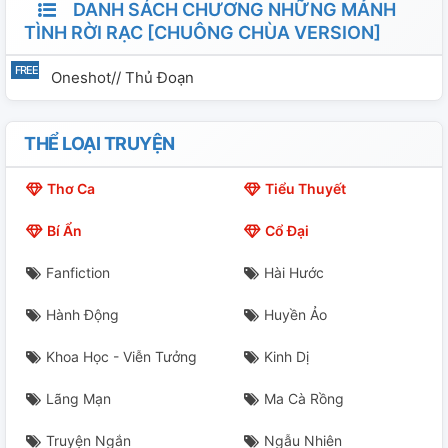
DANH SÁCH CHƯƠNG NHỮNG MẢNH
TÌNH RỜI RẠC [CHUÔNG CHÙA VERSION]
Oneshot// Thủ Đoạn
THỂ LOẠI TRUYỆN
Thơ Ca
Tiểu Thuyết
Bí Ẩn
Cổ Đại
Fanfiction
Hài Hước
Hành Động
Huyền Ảo
Khoa Học - Viễn Tưởng
Kinh Dị
Lãng Mạn
Ma Cà Rồng
Truyện Ngắn
Ngẫu Nhiên