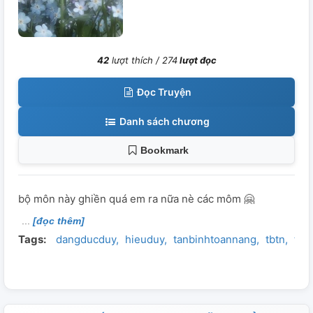
42
lượt thích /
274
lượt đọc
Đọc Truyện
Danh sách chương
Bookmark
bộ môn này ghiền quá em ra nữa nè các môm 🤗
[đọc thêm]
Tags:
dangducduy
hieuduy
tanbinhtoannang
tbtn
tha