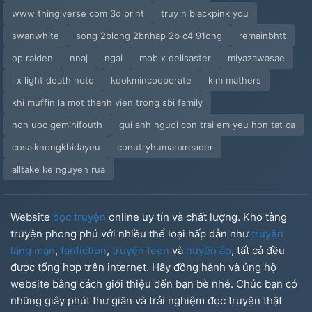
www thingiverse com 3d print
truy n blackpink you
swanwhite
song 2blong 2bnhap 2b c4 91ong
remainbhtt
op raiden
nnaj
ngai
mob x delisaster
miyazawasae
l x light death note
kookmincooperate
kim mathers
khi muffin la mot thanh vien trong sbi family
hon uoc geminifouth
gui anh nguoi con trai em yeu hon tat ca
cosaikhongkhidayeu
conutryhumanxreader
alltake ke nguyen rua
Website
đọc truyện
online uy tín và chất lượng. Kho tàng
truyện phong phú với nhiều thể loại hấp dẫn như
truyện
lãng mạn
,
fanfiction
,
truyện teen
và
huyền ảo
, tất cả đều
được tổng hợp trên internet. Hãy đồng hành và ủng hộ
website bằng cách giới thiệu đến bạn bè nhé. Chúc bạn có
những giây phút thư giãn và trải nghiệm đọc truyện thật