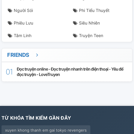
Người Sói
Phi Tiểu Thuyết
Phiêu Lưu
Siêu Nhiên
Tâm Linh
Truyện Teen
FRIENDS
Đọc truyện online - Đọc truyện nhanh trên điện thoại - Yêu để
đọc truyện - LoveTruyen
TỪ KHÓA TÌM KIẾM GẦN ĐÂY
xuyen khong thanh em gai tokyo revengers