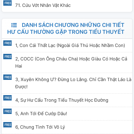
71. Cứu Vớt Nhân Vật Khác
DANH SÁCH CHƯƠNG NHỮNG CHI TIẾT
HƯ CẤU THƯỜNG GẶP TRONG TIỂU THUYẾT
1, Con Cái Thất Lạc (ngoài Giá Thú Hoặc Nhầm Con)
2, COCC (Con Ông Cháu Cha) Hoặc Giàu Có Hoặc Cả
Hai
3, Xuyên Không Ư? Đừng Lo Lắng. Chỉ Cần Thật Láo Là
Được!
4, Sự Hư Cấu Trong Tiểu Thuyết Học Đường
5, Anh Tới Để Cướp Dâu!
6, Chung Tình Tới Vô Lý