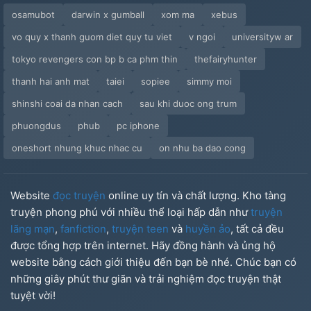
osamubot
darwin x gumball
xom ma
xebus
37, Dũng Cảm Quá Đê
vo quy x thanh guom diet quy tu viet
v ngoi
universityw ar
38, Cẩu Huyết (2)
tokyo revengers con bp b ca phm thin
thefairyhunter
39, Núp Lùm Cây
thanh hai anh mat
taiei
sopiee
simmy moi
shinshi coai da nhan cach
sau khi duoc ong trum
40, Thanh Lâu (1)
phuongdus
phub
pc iphone
41, Thanh Lâu (2)
oneshort nhung khuc nhac cu
on nhu ba dao cong
42. Oan Cho Thảo Dân Quá!!!
Website
đọc truyện
online uy tín và chất lượng. Kho tàng
43, Cẩu Huyết (3)
truyện phong phú với nhiều thể loại hấp dẫn như
truyện
lãng mạn
,
fanfiction
,
truyện teen
và
huyền ảo
, tất cả đều
44, Một Số Câu Thoại Kinh Điển (1)
được tổng hợp trên internet. Hãy đồng hành và ủng hộ
website bằng cách giới thiệu đến bạn bè nhé. Chúc bạn có
45, Cẩu Huyết (4)
những giây phút thư giãn và trải nghiệm đọc truyện thật
tuyệt vời!
46, Cẩu Huyết (5)