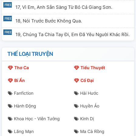
17, Vì Em, Anh Sẵn Sàng Từ Bỏ Cả Giang Sơn.
18, Nói Trước Bước Không Qua.
19, Chúng Ta Chia Tay Đi, Em Đã Yêu Người Khác Rồi.
20. Cứu Người Cũng Cần Phải Gay Cấn.
THỂ LOẠI TRUYỆN
21, Nữ Cải Trang Nam
Thơ Ca
Tiểu Thuyết
22, Anh Rất Tốt Nhưng Em Rất Tiếc.
Bí Ẩn
Cổ Đại
23, Tưởng Nhầm Là Anh Em Ruột.
Fanfiction
Hài Hước
24, Thật Trùng Hợp, Ta Chẳng Gặp Được Nhau.
Hành Động
Huyền Ảo
25, Xịt Máu Mũi. Tình Hình Là Mình Đang Bị Kích Thích.
Khoa Học - Viễn Tưởng
Kinh Dị
26, Dàn Harem Đông Như Quân Nguyên Của Nữ Chính.
Lãng Mạn
Ma Cà Rồng