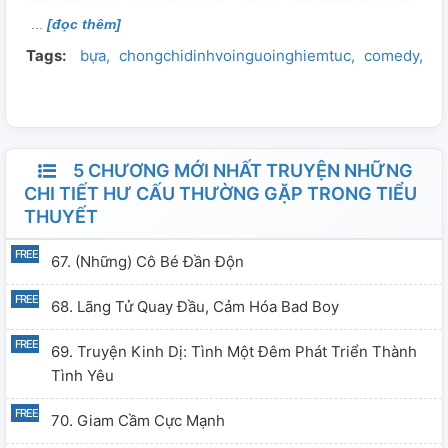
"hơi thở" BỰA, LẦY và NHÂY... Lưu ý: Tinh thần của loạt
[đọc thêm]
bài này là "nêu ra sự trùng lặp" chứ mình không khẳng
Tags:
bựa
chongchidinhvoinguoinghiemtuc
comedy
hà
định truyện không nên nhắc đến những tình tiết đó.
Miễn là xử lý tốt thì các motip quen thuộc cũng có thể
toả sáng. Yêu cầu không đạo ý tưởng hoặc mang bài viết
này đi nơi khác nếu chưa được sự đồng ý của mình. Hãy
cư xử có học. Cảm ơn.
5 CHƯƠNG MỚI NHẤT TRUYỆN NHỮNG
CHI TIẾT HƯ CẤU THƯỜNG GẶP TRONG TIỂU
THUYẾT
67. (Những) Cô Bé Đần Độn
68. Lãng Tử Quay Đầu, Cảm Hóa Bad Boy
69. Truyện Kinh Dị: Tình Một Đêm Phát Triển Thành
Tình Yêu
70. Giam Cầm Cực Mạnh