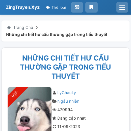
ZingTruyen.Xyz
Thể loại
Trang Chủ
Những chi tiết hư cấu thường gặp trong tiểu thuyết
NHỮNG CHI TIẾT HƯ CẤU
THƯỜNG GẶP TRONG TIỂU
THUYẾT
LyChauLy
Ngẫu nhiên
470994
Đang cập nhật
11-09-2023