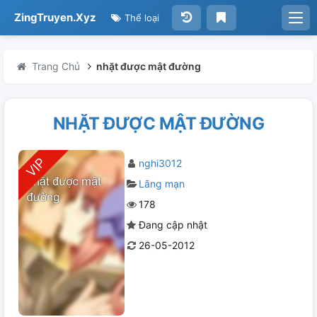
ZingTruyen.Xyz
Thể loại
Trang Chủ
nhặt được mật đường
NHẶT ĐƯỢC MẬT ĐƯỜNG
nghi3012
Lãng mạn
178
Đang cập nhật
26-05-2012