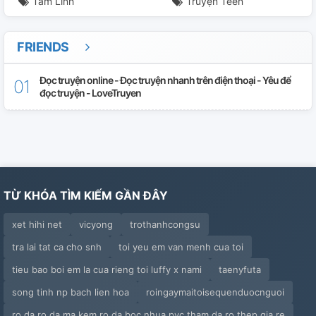
Tâm Linh
Truyện Teen
FRIENDS
Đọc truyện online - Đọc truyện nhanh trên điện thoại - Yêu để
đọc truyện - LoveTruyen
TỪ KHÓA TÌM KIẾM GẦN ĐÂY
xet hihi net
vicyong
trothanhcongsu
tra lai tat ca cho snh
toi yeu em van menh cua toi
tieu bao boi em la cua rieng toi luffy x nami
taenyfuta
song tinh np bach lien hoa
roingaymaitoisequenduocnguoi
ro da ro da ma kem ro da boc nhua pvc tham da ro thep gia re