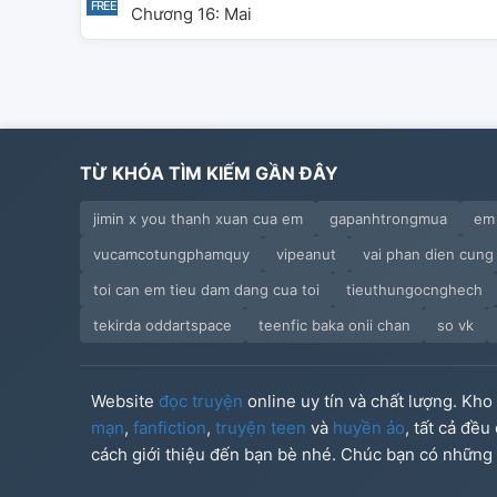
Chương 16: Mai
TỪ KHÓA TÌM KIẾM GẦN ĐÂY
jimin x you thanh xuan cua em
gapanhtrongmua
em 
vucamcotungphamquy
vipeanut
vai phan dien cung 
toi can em tieu dam dang cua toi
tieuthungocnghech
tekirda oddartspace
teenfic baka onii chan
so vk
Website
đọc truyện
online uy tín và chất lượng. Kh
mạn
,
fanfiction
,
truyện teen
và
huyền ảo
, tất cả đề
cách giới thiệu đến bạn bè nhé. Chúc bạn có những g