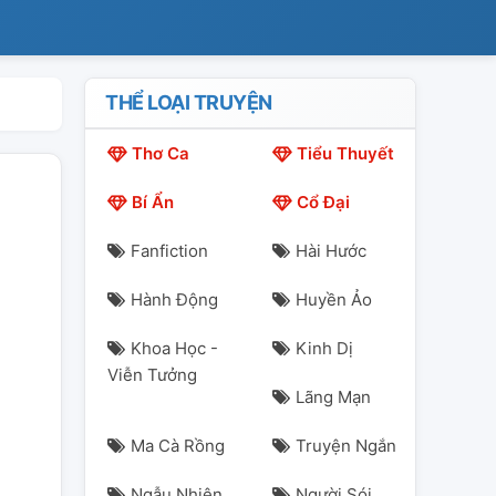
THỂ LOẠI TRUYỆN
Thơ Ca
Tiểu Thuyết
Bí Ẩn
Cổ Đại
Fanfiction
Hài Hước
Hành Động
Huyền Ảo
Khoa Học -
Kinh Dị
Viễn Tưởng
Lãng Mạn
Ma Cà Rồng
Truyện Ngắn
Ngẫu Nhiên
Người Sói