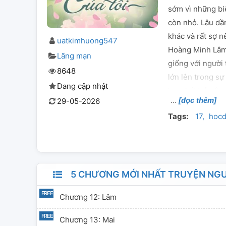
sớm vì những bi
còn nhỏ. Lâu dầ
khác và rất sợ n
uatkimhuong547
Hoàng Minh Lâm,
Lãng mạn
giống với người
8648
lớn lên trong sự
Đang cập nhật
lực phải trở nên
[đọc thêm]
29-05-2026
và dễ rung động
Tags:
17
hoc
trong tim. Và h
vừa vặn nhất ch
5 CHƯƠNG MỚI NHẤT TRUYỆN NGƯỜ
Chương 12: Lâm
Chương 13: Mai