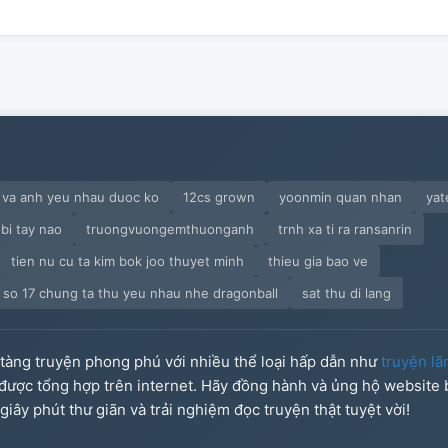
va anh yeu nhau duoc ko
12cs grown
yoonmin quan nhan
yat
bi tay nao
truongvuongemthuonganh
trnh xa ti ra ransanrin
tien nu cu ta kim bok joo thuyet minh
thieu gia bao ve
so 17 chung ta thu yeu nhau nhe dragonball
sat thu di lang
o tàng truyện phong phú với nhiều thể loại hấp dẫn như
truyện lã
u được tổng hợp trên internet. Hãy đồng hành và ủng hộ website
iây phút thư giãn và trải nghiệm đọc truyện thật tuyệt vời!