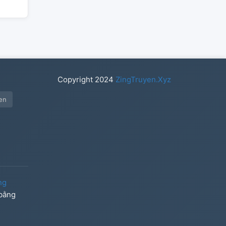
Copyright
2024
ZingTruyen.Xyz
en
ng
 bằng