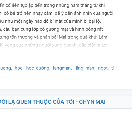
ến cố liên tục ập đến trong những năm tháng từ khi
n, cô bé trở nên nhạy cảm, để ý đến ánh nhìn của người
ếu như một ngày nào đó bí mật của mình bị bại lộ.
 cậu bạn cùng lớp có gương mặt và hình bóng rất
 từng tổn thương và phản bội Mai trong quá khứ. Lâm
 kì vọng của những người xung quanh, đặc biệt là áp
 thật hoàn hảo. Hai người gặp nhau ở cái tuổi ngây ngô
 nhất. Mỗi người mang trong mình một khoảng trống
duong
học
học-đường
langman
lãng-mạn
ngọt
thanh-xu
ọ không hề biết rằng, đối phương chính là mảnh ghép
o khoảng trống đó.
I LẠ QUEN THUỘC CỦA TÔI - CHYN MAI