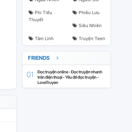
Phi Tiểu
Phiêu Lưu
Thuyết
Siêu Nhiên
Tâm Linh
Truyện Teen
FRIENDS
ân-vườn-trường
thanhthieunien
thichtham
thích
thích-thầm
Đọc truyện online - Đọc truyện nhanh
trên điện thoại - Yêu để đọc truyện -
LoveTruyen