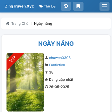
ZingTruyen.Xyz
Thể loại
Trang Chủ
Ngày nắng
NGÀY NẮNG
chuwen0308
Fanfiction
38
Đang cập nhật
26-05-2025