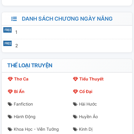
DANH SÁCH CHƯƠNG NGÀY NẮNG
1
2
THỂ LOẠI TRUYỆN
Thơ Ca
Tiểu Thuyết
Bí Ẩn
Cổ Đại
Fanfiction
Hài Hước
Hành Động
Huyền Ảo
Khoa Học - Viễn Tưởng
Kinh Dị