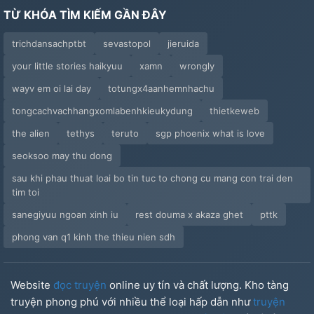
TỪ KHÓA TÌM KIẾM GẦN ĐÂY
trichdansachptbt
sevastopol
jieruida
your little stories haikyuu
xamn
wrongly
wayv em oi lai day
totungx4aanhemnhachu
tongcachvachhangxomlabenhkieukydung
thietkeweb
the alien
tethys
teruto
sgp phoenix what is love
seoksoo may thu dong
sau khi phau thuat loai bo tin tuc to chong cu mang con trai den
tim toi
sanegiyuu ngoan xinh iu
rest douma x akaza ghet
pttk
phong van q1 kinh the thieu nien sdh
Website
đọc truyện
online uy tín và chất lượng. Kho tàng
truyện phong phú với nhiều thể loại hấp dẫn như
truyện