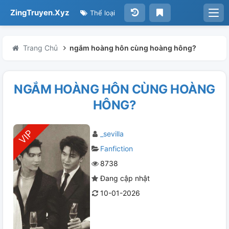
ZingTruyen.Xyz
Thể loại
Trang Chủ
ngắm hoàng hôn cùng hoàng hông?
NGẮM HOÀNG HÔN CÙNG HOÀNG
HÔNG?
_sevilla
Fanfiction
8738
Đang cập nhật
10-01-2026