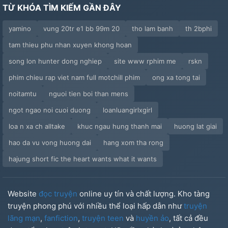
TỪ KHÓA TÌM KIẾM GẦN ĐÂY
yamino
vung 20tr e1 bb 99m 20
tho lam banh
th 2bphi
tam thieu phu nhan xuyen khong hoan
song lon hunter dong nghiep
site www rphim me
rskn
phim chieu rap viet nam full motchill phim
ong xa tong tai
noitamtu
nguoi tien boi than mens
ngot ngao noi cuoi duong
loanluangirlxgirl
loa n xa ch alltake
khuc ngau hung thanh mai
huong lat giai
hao da vu vong huong dai
hang xom tha rong
hajung short fic the heart wants what it wants
Website
đọc truyện
online uy tín và chất lượng. Kho tàng
truyện phong phú với nhiều thể loại hấp dẫn như
truyện
lãng mạn
,
fanfiction
,
truyện teen
và
huyền ảo
, tất cả đều