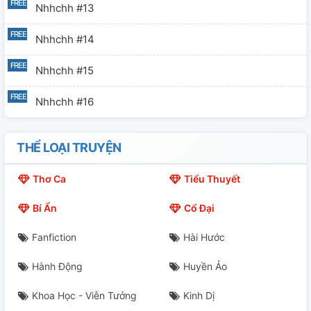
Nhhchh #13
Nhhchh #14
Nhhchh #15
Nhhchh #16
THỂ LOẠI TRUYỆN
Thơ Ca
Tiểu Thuyết
Bí Ẩn
Cổ Đại
Fanfiction
Hài Hước
Hành Động
Huyền Ảo
Khoa Học - Viễn Tưởng
Kinh Dị