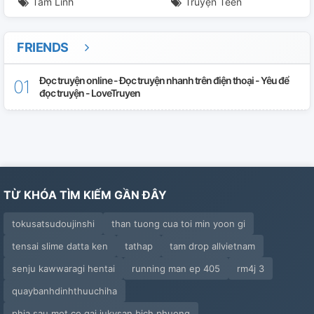
Tâm Linh
Truyện Teen
FRIENDS
Đọc truyện online - Đọc truyện nhanh trên điện thoại - Yêu để
đọc truyện - LoveTruyen
TỪ KHÓA TÌM KIẾM GẦN ĐÂY
tokusatsudoujinshi
than tuong cua toi min yoon gi
tensai slime datta ken
tathap
tam drop allvietnam
senju kawwaragi hentai
running man ep 405
rm4j 3
quaybanhdinhthuuchiha
phia sau mot co gai jukysan bich phuong