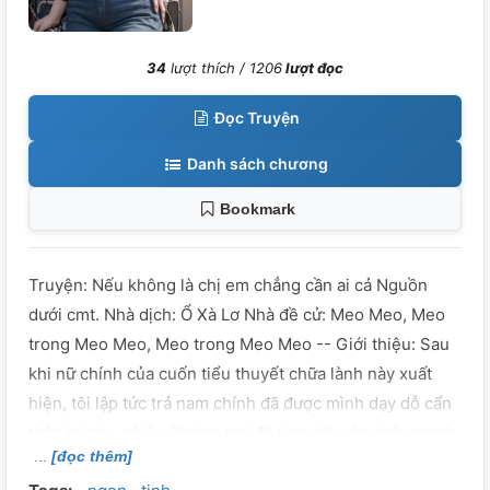
34
lượt thích /
1206
lượt đọc
Đọc Truyện
Danh sách chương
Bookmark
Truyện: Nếu không là chị em chẳng cần ai cả Nguồn
dưới cmt. Nhà dịch: Ổ Xà Lơ Nhà đề cử: Meo Meo, Meo
trong Meo Meo, Meo trong Meo Meo -- Giới thiệu: Sau
khi nữ chính của cuốn tiểu thuyết chữa lành này xuất
hiện, tôi lập tức trả nam chính đã được mình dạy dỗ cẩn
thận lại cho cô ấy. Chàng trai đã từng đầu óc chập mạch
[đọc thêm]
năm nào giờ đã trưởng thành thành một cậu thiếu gia