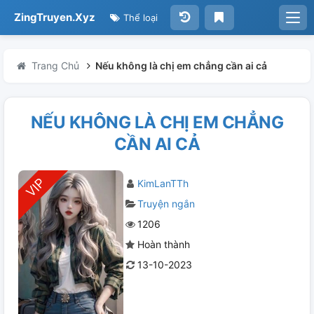
ZingTruyen.Xyz
Thể loại
Trang Chủ
Nếu không là chị em chẳng cần ai cả
NẾU KHÔNG LÀ CHỊ EM CHẲNG
CẦN AI CẢ
KimLanTTh
Truyện ngắn
1206
Hoàn thành
13-10-2023