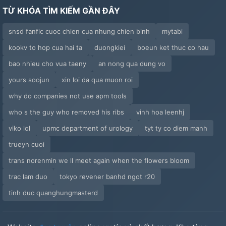
TỪ KHÓA TÌM KIẾM GẦN ĐÂY
snsd fanfic cuoc chien cua nhung chien binh
mytabi
kookv to hop cua hai ta
duongkiei
boeun ket thuc co hau
bao nhieu cho vua taeny
an nong qua dung vo
yours soojun
xin loi da qua muon roi
why do companies not use apm tools
who s the guy who removed his ribs
vinh hoa leenhj
viko lol
upmc department of urology
tyt ty co diem manh
trueyn cuoi
trans norenmin we ll meet again when the flowers bloom
trac lam duo
tokyo revener banhd ngot r20
tinh duc quanghungmasterd