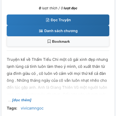
0
lượt thích /
0
lượt đọc
Đọc Truyện
Danh sách chương
Bookmark
Truyện kể về Thẩm Tiểu Chi một cô gái xinh đẹp nhưng
lạnh lùng cá tính luôn làm theo ý mình, cô xuất thân từ
gia đình giàu có , cô luôn vô cảm với mọi thứ kể cả đàn
ông . Những tháng ngày của cô vẫn luôn nhạt nhẽo cho
đến lúc gặp anh. Anh là Giang Thiên Vũ một người luôn
xem phụ nữ như món đồ chơi . Đến khi gặp cô anh mới
[đọc thêm]
nhận ra vẫn có người mà anh muốn có được, muốn cùng
Tags:
vivicamngoc
nắm tay đi hết cuộc đời không bao giờ buông ra. Liệu
sức mạnh của tình yêu có đưa họ đến với nhau?