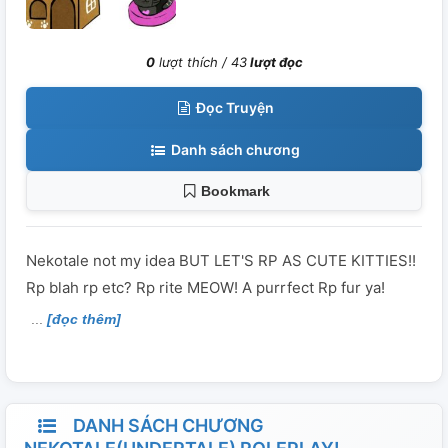
0
lượt thích /
43
lượt đọc
Đọc Truyện
Danh sách chương
Bookmark
Nekotale not my idea BUT LET'S RP AS CUTE KITTIES!!
Rp blah rp etc? Rp rite MEOW! A purrfect Rp fur ya!
[đọc thêm]
DANH SÁCH CHƯƠNG