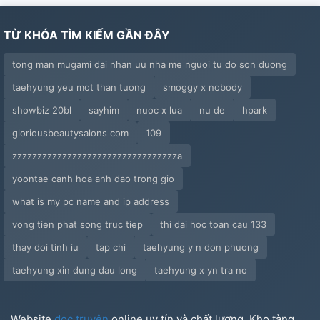
TỪ KHÓA TÌM KIẾM GẦN ĐÂY
tong man mugami dai nhan uu nha me nguoi tu do son duong
taehyung yeu mot than tuong
smoggy x nobody
showbiz 20bl
sayhim
nuoc x lua
nu de
hpark
gloriousbeautysalons com
109
zzzzzzzzzzzzzzzzzzzzzzzzzzzzzzzzza
yoontae canh hoa anh dao trong gio
what is my pc name and ip address
vong tien phat song truc tiep
thi dai hoc toan cau 133
thay doi tinh iu
tap chi
taehyung y n don phuong
taehyung xin dung dau long
taehyung x yn tra no
Website
đọc truyện
online uy tín và chất lượng. Kho tàng