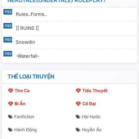
NEKOTALE(UNDERTALE) ROLEPLAY!
Rules..Forms..
]] RUINS [[
Snowdin
-Waterfall-
THỂ LOẠI TRUYỆN
Thơ Ca
Tiểu Thuyết
Bí Ẩn
Cổ Đại
Fanfiction
Hài Hước
Hành Động
Huyền Ảo