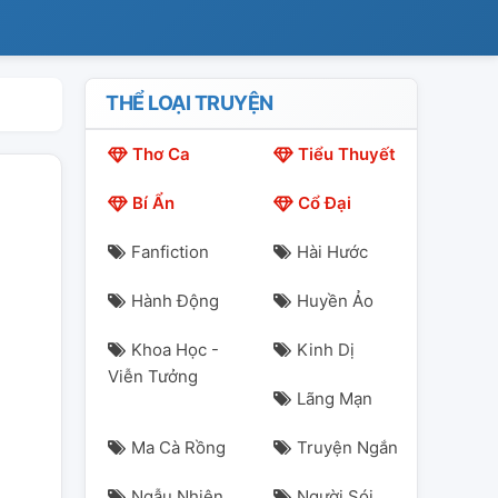
THỂ LOẠI TRUYỆN
Thơ Ca
Tiểu Thuyết
Bí Ẩn
Cổ Đại
Fanfiction
Hài Hước
Hành Động
Huyền Ảo
Khoa Học -
Kinh Dị
Viễn Tưởng
Lãng Mạn
Ma Cà Rồng
Truyện Ngắn
Ngẫu Nhiên
Người Sói