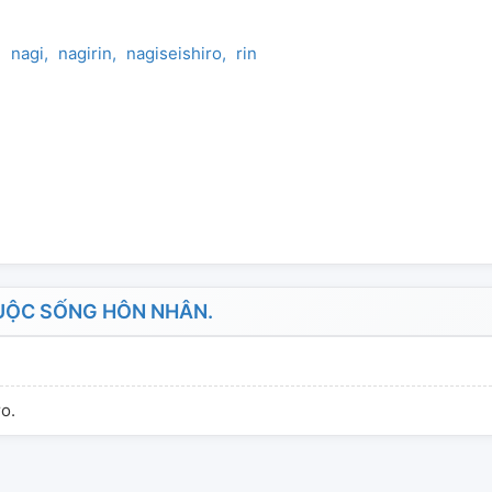
nagi
nagirin
nagiseishiro
rin
UỘC SỐNG HÔN NHÂN.
o.