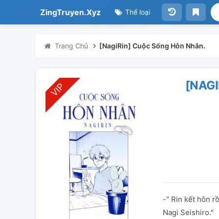
ZingTruyen.Xyz
Thể loại
Trang Chủ
[NagiRin] Cuộc Sống Hôn Nhân.
[NAG
-" Rin kết hôn r
Nagi Seishiro."