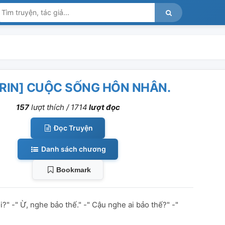
IRIN] CUỘC SỐNG HÔN NHÂN.
157
lượt thích /
1714
lượt đọc
Đọc Truyện
Danh sách chương
Bookmark
ồi?" -" Ừ, nghe bảo thế." -" Cậu nghe ai bảo thế?" -"