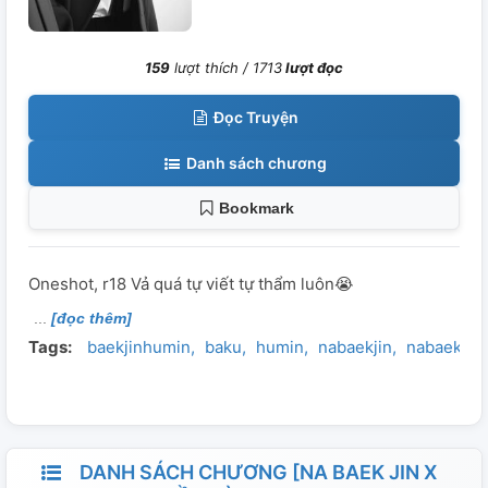
159
lượt thích /
1713
lượt đọc
Đọc Truyện
Danh sách chương
Bookmark
Oneshot, r18 Vả quá tự viết tự thẩm luôn😭
[đọc thêm]
Tags:
baekjinhumin
baku
humin
nabaekjin
nabaekjin
DANH SÁCH CHƯƠNG [NA BAEK JIN X