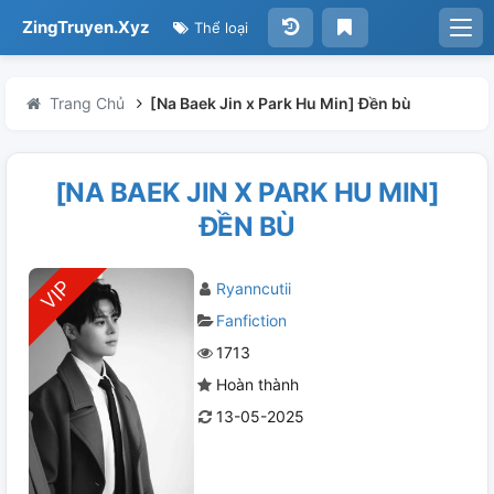
ZingTruyen.Xyz
Thể loại
Trang Chủ
[Na Baek Jin x Park Hu Min] Đền bù
[NA BAEK JIN X PARK HU MIN]
ĐỀN BÙ
Ryanncutii
Fanfiction
1713
Hoàn thành
13-05-2025