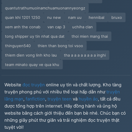
quantutrathumuoinamchuamuonannyeongz
quan khi 1201 1250
nu new
nam uu
hennibal
bruxo
xem anh the conab
van cap 3
uchiha clan
tong shipper uy tin nhat qua dat
thoi mien mang thai
thinguyen540
thien than bong toi vsoo
thiem dien vong linh kho lau
tha a a a a a a a a inghi
team minato quay ve qua khu
Website
đọc truyện
online uy tín và chất lượng. Kho tàng
truyện phong phú với nhiều thể loại hấp dẫn như
truyện
lãng mạn
,
fanfiction
,
truyện teen
và
huyền ảo
, tất cả đều
được tổng hợp trên internet. Hãy đồng hành và ủng hộ
website bằng cách giới thiệu đến bạn bè nhé. Chúc bạn có
những giây phút thư giãn và trải nghiệm đọc truyện thật
tuyệt vời!