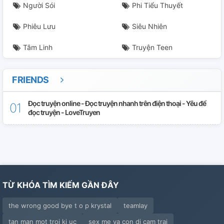
Người Sói
Phi Tiểu Thuyết
Phiêu Lưu
Siêu Nhiên
Tâm Linh
Truyện Teen
FRIENDS
Đọc truyện online - Đọc truyện nhanh trên điện thoại - Yêu để
đọc truyện - LoveTruyen
TỪ KHÓA TÌM KIẾM GẦN ĐÂY
the wrong good bye t o p krystal
teamlay
tan man mot troi ki uc
sex me va con di cam trai