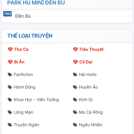
PARK HU MIN] ĐỀN BÙ
Đền Bù
THỂ LOẠI TRUYỆN
Thơ Ca
Tiểu Thuyết
Bí Ẩn
Cổ Đại
Fanfiction
Hài Hước
Hành Động
Huyền Ảo
Khoa Học - Viễn Tưởng
Kinh Dị
Lãng Mạn
Ma Cà Rồng
Truyện Ngắn
Ngẫu Nhiên