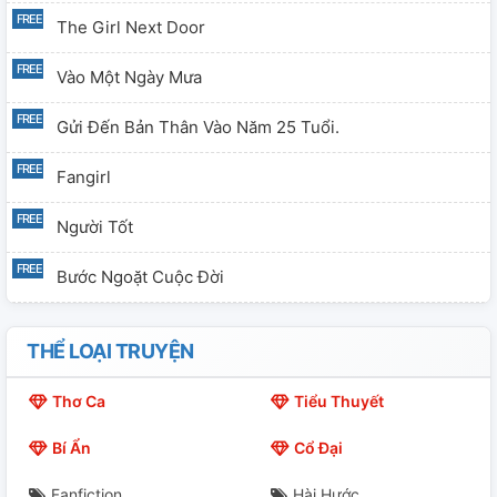
The Girl Next Door
Vào Một Ngày Mưa
Gửi Đến Bản Thân Vào Năm 25 Tuổi.
Fangirl
Người Tốt
Bước Ngoặt Cuộc Đời
EX
THỂ LOẠI TRUYỆN
Thơ Ca
Tiểu Thuyết
Bí Ẩn
Cổ Đại
Fanfiction
Hài Hước