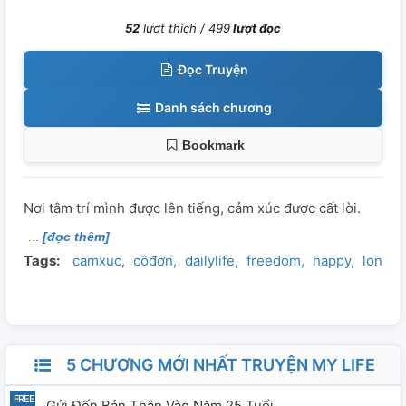
52
lượt thích /
499
lượt đọc
Đọc Truyện
Danh sách chương
Bookmark
Nơi tâm trí mình được lên tiếng, cảm xúc được cất lời.
[đọc thêm]
Tags:
camxuc
côđơn
dailylife
freedom
happy
lonely
5 CHƯƠNG MỚI NHẤT TRUYỆN MY LIFE
Gửi Đến Bản Thân Vào Năm 25 Tuổi.