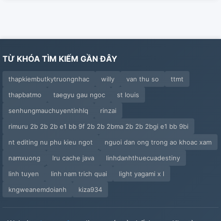
TỪ KHÓA TÌM KIẾM GẦN ĐÂY
thapkiembutkytruongnhac
willy
van thu so
ttmt
thapbatmo
taegyu gau ngoc
st louis
senhungmauchuyentinhlq
rinzai
rimuru 2b 2b 2b e1 bb 9f 2b 2b 2bma 2b 2b 2bgi e1 bb 9bi
nt editing nu phu kieu ngot
nguoi dan ong trong ao khoac xam
namxuong
lru cache java
linhdanhthuecuadestiny
linh tuyen
linh nam trich quai
light yagami x l
kngweanemdoianh
kiza934