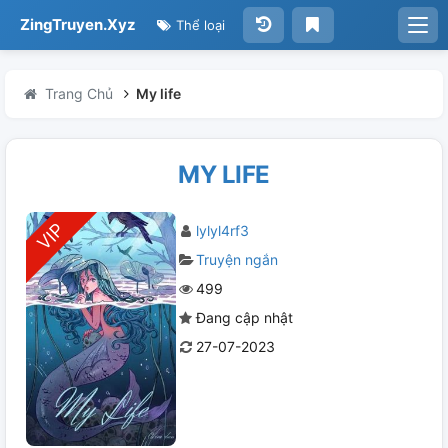
ZingTruyen.Xyz
Thể loại
Trang Chủ
My life
MY LIFE
lylyl4rf3
Truyện ngắn
499
Đang cập nhật
27-07-2023