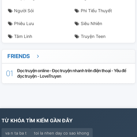
Người Sói
Phi Tiểu Thuyết
Phiêu Lưu
Siêu Nhiên
Tâm Linh
Truyện Teen
FRIENDS
Đọc truyện online - Đọc truyện nhanh trên điện thoại - Yêu để
đọc truyện - LoveTruyen
TỪ KHÓA TÌM KIẾM GẦN ĐÂY
va n ta ba t
toi la nhen day co sao khong