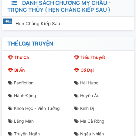
DANH SÁCH CHƯƠNG MỴ CHÂU -
TRỌNG THỦY ( HẸN CHÀNG KIẾP SAU )
Hẹn Chàng Kiếp Sau
THỂ LOẠI TRUYỆN
Thơ Ca
Tiểu Thuyết
Bí Ẩn
Cổ Đại
Fanfiction
Hài Hước
Hành Động
Huyền Ảo
Khoa Học - Viễn Tưởng
Kinh Dị
Lãng Mạn
Ma Cà Rồng
Truyện Ngắn
Ngẫu Nhiên