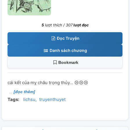
5
lượt thích /
307
lượt đọc
Đọc Truyện
Danh sách chương
Bookmark
cái kết của mỵ châu trọng thủy... 😢😢😢
[đọc thêm]
Tags:
lichsu
truyenthuyet