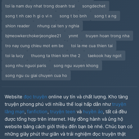
toi la nam duy nhat trong doanh trai
songdechet
song t nh cao h gi o vi n
song t bo bnh
song t a ng
shion reader
nhung cai ten y nghia
bjmeowkerchokerjeonglee21
ynmt
truyen hoan trong nha
tro nay cung chieu mot em be
toi la me cua thien tai
toi la lucy
thuong ta thien kim the 2
taekook hay ngot
song nhu nguoi paris
song ngu xuyen khong
song ngu cu giai chuyen cua ho
Website
đọc truyện
online uy tín và chất lượng. Kho tàng
truyện phong phú với nhiều thể loại hấp dẫn như
truyện
lãng mạn
,
fanfiction
,
truyện teen
và
huyền ảo
, tất cả đều
được tổng hợp trên internet. Hãy đồng hành và ủng hộ
website bằng cách giới thiệu đến bạn bè nhé. Chúc bạn có
những giây phút thư giãn và trải nghiệm đọc truyện thật