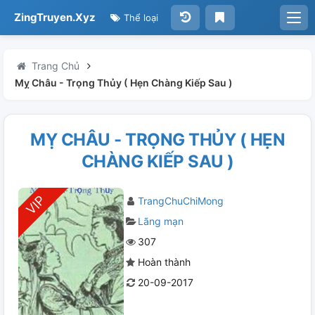
ZingTruyen.Xyz
Thể loại
Trang Chủ
Mỵ Châu - Trọng Thủy ( Hẹn Chàng Kiếp Sau )
MỴ CHÂU - TRỌNG THỦY ( HẸN
CHÀNG KIẾP SAU )
TrangChuChiMong
Lãng mạn
307
Hoàn thành
20-09-2017