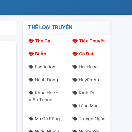
THỂ LOẠI TRUYỆN
Thơ Ca
Tiểu Thuyết
Bí Ẩn
Cổ Đại
Fanfiction
Hài Hước
Hành Động
Huyền Ảo
Khoa Học -
Kinh Dị
Viễn Tưởng
Lãng Mạn
Ma Cà Rồng
Truyện Ngắn
Ngẫu Nhiên
Người Sói