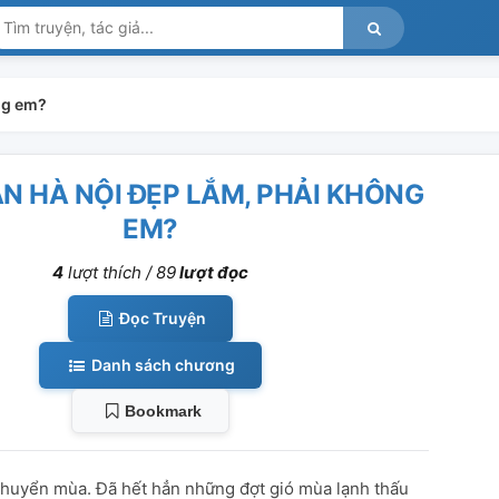
ng em?
N HÀ NỘI ĐẸP LẮM, PHẢI KHÔNG
EM?
4
lượt thích /
89
lượt đọc
Đọc Truyện
Danh sách chương
Bookmark
chuyển mùa. Đã hết hẳn những đợt gió mùa lạnh thấu