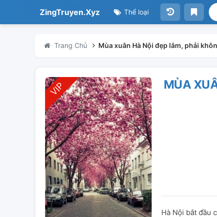
ZingTruyen.Xyz
Thể loại
Trang Chủ
Mùa xuân Hà Nội đẹp lắm, phải khô
MÙA XUÂ
Hà Nội bắt đầu 