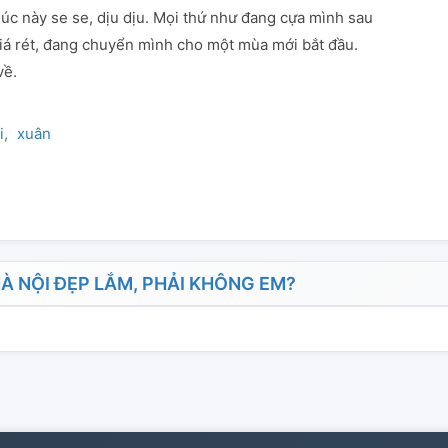
 lúc này se se, dịu dịu. Mọi thứ như đang cựa mình sau
á rét, đang chuyển mình cho một mùa mới bắt đầu.
về.
i
xuân
 NỘI ĐẸP LẮM, PHẢI KHÔNG EM?