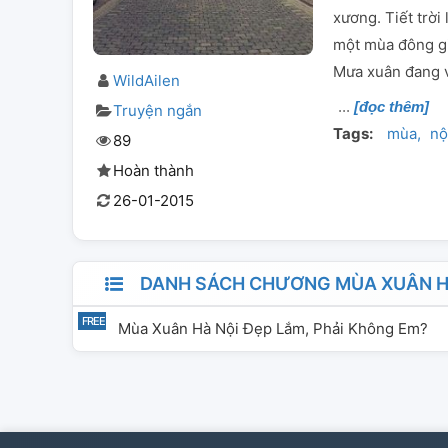
xương. Tiết trời
một mùa đông gi
Mưa xuân đang 
WildAilen
[đọc thêm]
Truyện ngắn
Tags:
mùa
nộ
89
Hoàn thành
26-01-2015
DANH SÁCH CHƯƠNG MÙA XUÂN HÀ
Mùa Xuân Hà Nội Đẹp Lắm, Phải Không Em?