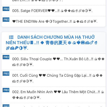
005. Satge FOERVER🖤♥️...!! 🍙🍓🍀🧀🥤🍖❄️🍋☔.
♥️THE END!We Are 🍓🍋Together..!! 🍙🍀🧀🥤🍖❄️☔.
DANH SÁCH CHƯƠNG MÙA HẠ THUỞ
NIÊN THIẾU🍫..!! 🍀 青春的夏天 ❄️ 🍙🍓🍔🧀🍗🥤
🍖🍰🍕🍋☔.
000. Siêu Thoại Couple 🖤♥️... Th.Xuân Bỏ Lỡ...!! 🍙🍓🍀
🧀🥤🍖❄️🍋☔.
001. Cuối Cùng 🖤♥️ Chúng Ta Cũng Gặp Lại...!! 🍙🍓🍀
🧀🥤🍖❄️🍋☔.
002. Em Muốn Nhìn Anh 🖤♥️ Lâu Thêm Một Chút...!! 🍙
🍓🍀🧀🥤🍖❄️🍋☔.