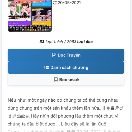
20-05-2021
53
lượt thích /
2063
lượt đọc
Đọc Truyện
Danh sách chương
Bookmark
Nếu như, một ngày nào đó chúng ta có thể cùng nhau
đứng chung trên một sân khấu thêm lần nữa...!! 🍀🍔🍕🍗
🥤🍖🍰🧀❄️. Hãy nhìn đối phương lâu thêm một chút, vì
chúng ta đâu biết được ... Liệu đây sẽ là lần Cuối
Cùng...!! 🍙🍓🍀🧀🥤🍖❄️🍋☔. 🖤♥️ 20_05_2021...!! 🍓🍀🧀