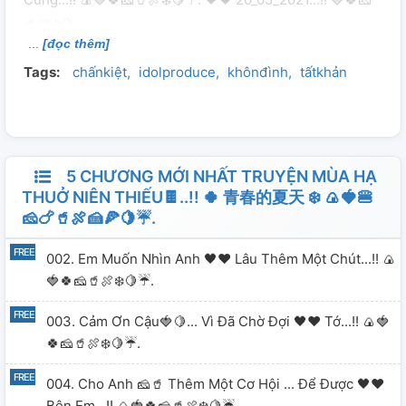
🥤🍖❄️🍋.
[đọc thêm]
Tags:
chấnkiệt
idolproduce
khônđình
tấtkhản
5 CHƯƠNG MỚI NHẤT TRUYỆN MÙA HẠ
THUỞ NIÊN THIẾU🍫..!! 🍀 青春的夏天 ❄️ 🍙🍓🍔
🧀🍗🥤🍖🍰🍕🍋☔.
002. Em Muốn Nhìn Anh 🖤♥️ Lâu Thêm Một Chút...!! 🍙
🍓🍀🧀🥤🍖❄️🍋☔.
003. Cảm Ơn Cậu🍓🍋... Vì Đã Chờ Đợi 🖤♥️ Tớ...!! 🍙🍓
🍀🧀🥤🍖❄️🍋☔.
004. Cho Anh 🧀🥤 Thêm Một Cơ Hội ... Để Được 🖤♥️
Bên Em...!! 🍙🍓🍀🧀🥤🍖❄️🍋☔.