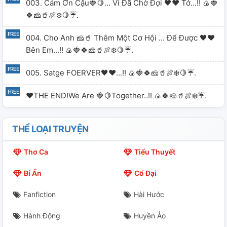
003. Cảm Ơn Cậu🍓🍋... Vì Đã Chờ Đợi 🖤♥️ Tớ...!! 🍙🍓
🍀🧀🥤🍖❄️🍋☔.
004. Cho Anh 🧀🥤 Thêm Một Cơ Hội ... Để Được 🖤♥️
Bên Em...!! 🍙🍓🍀🧀🥤🍖❄️🍋☔.
005. Satge FOERVER🖤♥️...!! 🍙🍓🍀🧀🥤🍖❄️🍋☔.
♥️THE END!We Are 🍓🍋Together..!! 🍙🍀🧀🥤🍖❄️☔.
THỂ LOẠI TRUYỆN
Thơ Ca
Tiểu Thuyết
Bí Ẩn
Cổ Đại
Fanfiction
Hài Hước
Hành Động
Huyền Ảo