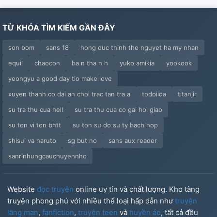
TỪ KHÓA TÌM KIẾM GẦN ĐÂY
son bom
sans 18
hong duc thinh the nguyet ha my nhan
equil
chaocon
ba n tha n h
yuko amikia
yookook
yeongyu a good day tio make love
xuyen thanh co dai an choi trac tan tra a
todoiida
titanjir
su tra thu cua hell
su tra thu cua co gai hoi giao
su ton vi ton bhtt
su ton su do su ty bach hop
shisui va naruto
sg but no
sans aux reader
sanrinhungcauchuyennho
Website
đọc truyện
online uy tín và chất lượng. Kho tàng
truyện phong phú với nhiều thể loại hấp dẫn như
truyện
lãng mạn
,
fanfiction
,
truyện teen
và
huyền ảo
, tất cả đều