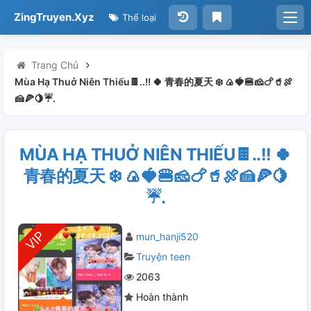
ZingTruyen.Xyz
Thể loại
Trang Chủ
Mùa Hạ Thuở Niên Thiếu🍫..!! 🍀 青春的夏天 ❄️ 🍙🍓🍔🧀🍗🥤🍖
🍰🍕🍋☔.
MÙA HẠ THUỞ NIÊN THIẾU🍫..!! 🍀
青春的夏天 ❄️ 🍙🍓🍔🧀🍗🥤🍖🍰🍕🍋
☔.
mun_hanji520
Truyện teen
2063
Hoàn thành