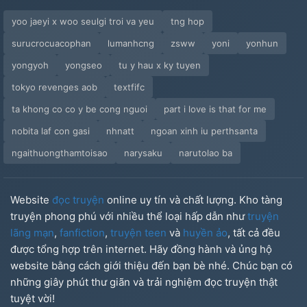
yoo jaeyi x woo seulgi troi va yeu
tng hop
surucrocuacophan
lumanhcng
zsww
yoni
yonhun
yongyoh
yongseo
tu y hau x ky tuyen
tokyo revenges aob
textfifc
ta khong co co y be cong nguoi
part i love is that for me
nobita laf con gasi
nhnatt
ngoan xinh iu perthsanta
ngaithuongthamtoisao
narysaku
narutolao ba
Website
đọc truyện
online uy tín và chất lượng. Kho tàng
truyện phong phú với nhiều thể loại hấp dẫn như
truyện
lãng mạn
,
fanfiction
,
truyện teen
và
huyền ảo
, tất cả đều
được tổng hợp trên internet. Hãy đồng hành và ủng hộ
website bằng cách giới thiệu đến bạn bè nhé. Chúc bạn có
những giây phút thư giãn và trải nghiệm đọc truyện thật
tuyệt vời!