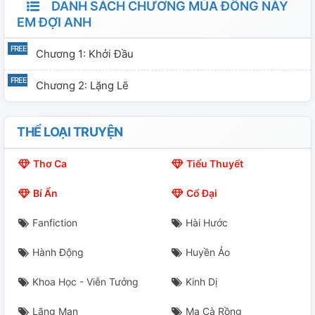
DANH SÁCH CHƯƠNG MÙA ĐÔNG NÀY
EM ĐỢI ANH
Chương 1: Khởi Đầu
Chương 2: Lặng Lẽ
THỂ LOẠI TRUYỆN
Thơ Ca
Tiểu Thuyết
Bí Ẩn
Cổ Đại
Fanfiction
Hài Hước
Hành Động
Huyền Ảo
Khoa Học - Viễn Tưởng
Kinh Dị
Lãng Mạn
Ma Cà Rồng