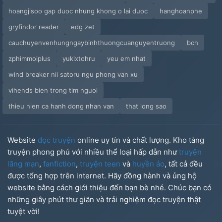
hoangjisoo gap duoc nhung khong o lai duoc
hanghoanphe
gryfindor reader
edg zet
cauchuyenvenhungngaybinhthuongcuanguyentruong
bch
zphimmoiplus
yukixtohru
yeu em nhat
wind breaker nii satoru ngu phong van xu
vihends bien trong tim nguoi
thieu nien ca hanh dong nhan van
that long sao
Website
đọc truyện
online uy tín và chất lượng. Kho tàng
truyện phong phú với nhiều thể loại hấp dẫn như
truyện
lãng mạn
,
fanfiction
,
truyện teen
và
huyền ảo
, tất cả đều
được tổng hợp trên internet. Hãy đồng hành và ủng hộ
website bằng cách giới thiệu đến bạn bè nhé. Chúc bạn có
những giây phút thư giãn và trải nghiệm đọc truyện thật
tuyệt vời!