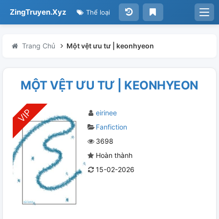
ZingTruyen.Xyz
Thể loại
Trang Chủ
Một vệt ưu tư | keonhyeon
MỘT VỆT ƯU TƯ | KEONHYEON
eirinee
Fanfiction
3698
Hoàn thành
15-02-2026