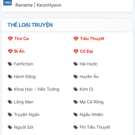
Rename | KeonHyeon
THỂ LOẠI TRUYỆN
Thơ Ca
Tiểu Thuyết
Bí Ẩn
Cổ Đại
Fanfiction
Hài Hước
Hành Động
Huyền Ảo
Khoa Học - Viễn Tưởng
Kinh Dị
Lãng Mạn
Ma Cà Rồng
Truyện Ngắn
Ngẫu Nhiên
Người Sói
Phi Tiểu Thuyết