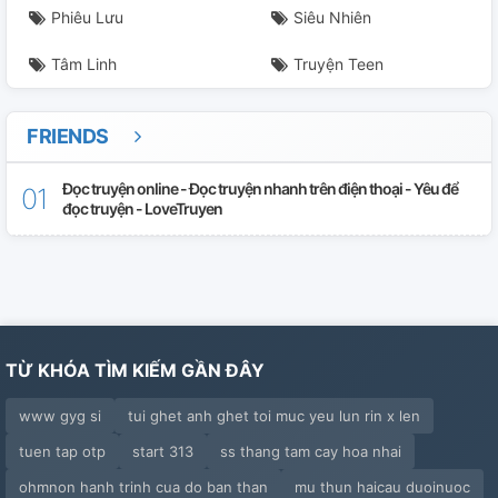
Phiêu Lưu
Siêu Nhiên
Tâm Linh
Truyện Teen
FRIENDS
Đọc truyện online - Đọc truyện nhanh trên điện thoại - Yêu để
đọc truyện - LoveTruyen
TỪ KHÓA TÌM KIẾM GẦN ĐÂY
www gyg si
tui ghet anh ghet toi muc yeu lun rin x len
tuen tap otp
start 313
ss thang tam cay hoa nhai
ohmnon hanh trinh cua do ban than
mu thun haicau duoinuoc