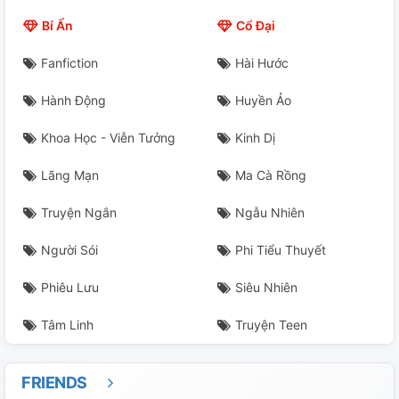
Bí Ẩn
Cổ Đại
22. Trường Học (1)
Fanfiction
Hài Hước
23. Trường Học (2)
Hành Động
Huyền Ảo
24. Rời Xa Anh Là Bão Tố (1)
Khoa Học - Viễn Tưởng
Kinh Dị
25. Gòy Xong, Lòi L** Triến Xĩ
Lãng Mạn
Ma Cà Rồng
26. Rời Xa Anh Là Bão Tố (2)
Truyện Ngắn
Ngẫu Nhiên
27. Drama Trước Tết Gần 4000 Từ Khiến Tác Giả Mỏi
Người Sói
Phi Tiểu Thuyết
Lưng
Phiêu Lưu
Siêu Nhiên
28. Ván Bài Định Mệnh
Tâm Linh
Truyện Teen
29. Những Mẩu Truyện Nhỏ Nhân Văn Và Đáng Yêu <3
30. Chap Này Tác Giả Viết Trong Vô Thức
FRIENDS