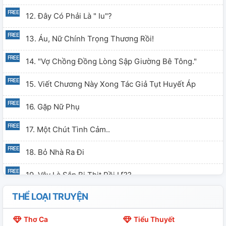
12. Đây Có Phải Là " Iu"?
13. Áu, Nữ Chính Trọng Thương Rồi!
14. "Vợ Chồng Đồng Lòng Sập Giường Bê Tông."
15. Viết Chương Này Xong Tác Giả Tụt Huyết Áp
16. Gặp Nữ Phụ
17. Một Chút Tình Cảm..
18. Bỏ Nhà Ra Đi
19. Vậy Là Sắp Bị Thịt Rồi Ư??
THỂ LOẠI TRUYỆN
20. ( 18 +) (1)
Thơ Ca
Tiểu Thuyết
21. Hậu Động Phòng