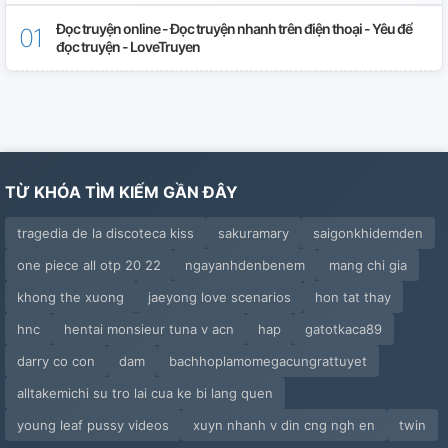
31. Cha Chồng Thú Dị
Đọc truyện online - Đọc truyện nhanh trên điện thoại - Yêu để
đọc truyện - LoveTruyen
32. Xong Đời Kim Lousisi
33. Sóng Gió
34. Sóng Gió Ở Ngoài Biển
TỪ KHÓA TÌM KIẾM GẦN ĐÂY
35. Chắc Đây Là Duyên Phận
tragedia de la discoteca kiss
sakuramary
saigonkhidemden
36. Người Trong Số Mệnh
one piece all otp 20 22
ngayanhdenbenem
mang chi gia
37. Tan (1)
khong the xuong
jaeyong love scenarios
hon tat thay
38. Thương
hnc
hentai monsieur tuna v acn
hap
gatotkaca89
darry co con
dam
bachhoplamomegacungrattuyet
39. Đi Theo Cốt Truyện
alltakemichi su tro lai cua ke bi lang quen
40. Lời Của Anh
young leaf pussy videos
xuyn nhanh v din cng ngh en
twin