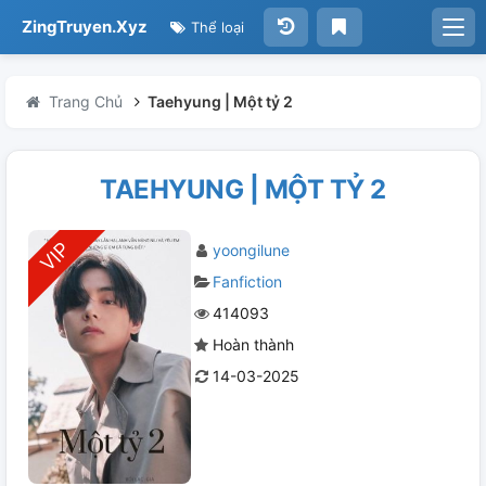
ZingTruyen.Xyz
Thể loại
Trang Chủ
Taehyung | Một tỷ 2
TAEHYUNG | MỘT TỶ 2
yoongilune
Fanfiction
414093
Hoàn thành
14-03-2025