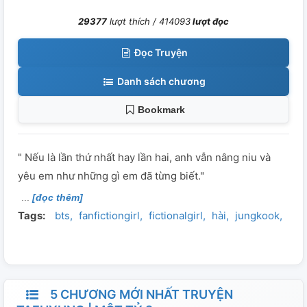
29377
lượt thích /
414093
lượt đọc
Đọc Truyện
Danh sách chương
Bookmark
" Nếu là lần thứ nhất hay lần hai, anh vẫn nâng niu và
yêu em như những gì em đã từng biết."
[đọc thêm]
Tags:
bts
fanfictiongirl
fictionalgirl
hài
jungkook
kim
5 CHƯƠNG MỚI NHẤT TRUYỆN