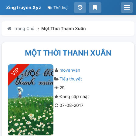
ZingTruyen.Xyz
Thể loại
Trang Chủ
Một Thời Thanh Xuân
MỘT THỜI THANH XUÂN
movanvan
Tiểu thuyết
29
Đang cập nhật
07-08-2017