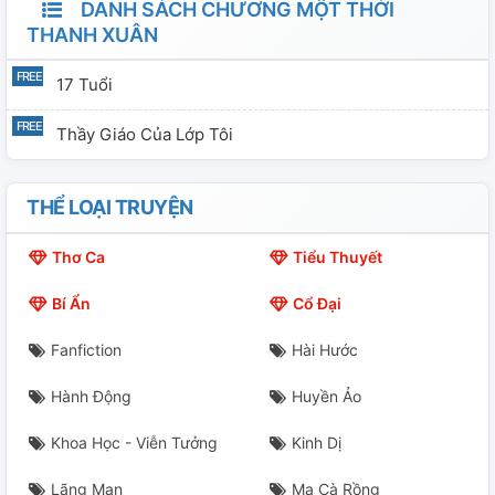
DANH SÁCH CHƯƠNG MỘT THỜI
THANH XUÂN
17 Tuổi
Thầy Giáo Của Lớp Tôi
THỂ LOẠI TRUYỆN
Thơ Ca
Tiểu Thuyết
Bí Ẩn
Cổ Đại
Fanfiction
Hài Hước
Hành Động
Huyền Ảo
Khoa Học - Viễn Tưởng
Kinh Dị
Lãng Mạn
Ma Cà Rồng