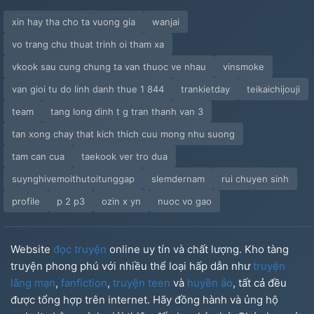
xin hay tha cho ta vuong gia
wanjai
vo trang chu thuat trinh oi tham xa
vkook sau cung chung ta van thuoc ve nhau
vinsmoke
van gioi tu do linh danh thue 1 844
trankietday
teikaichijouji
team
tang long dinh t g tran thanh van 3
tan xong chay that kich thich cuu mong nhu suong
tam can cua
taekook ver tro dua
suynghivemoithutoitunggap
slemdernam
rui chuyen sinh
profile
p 2 p3
ozin x yn
nuoc vo gao
Website
đọc truyện
online uy tín và chất lượng. Kho tàng
truyện phong phú với nhiều thể loại hấp dẫn như
truyện
lãng mạn
,
fanfiction
,
truyện teen
và
huyền ảo
, tất cả đều
được tổng hợp trên internet. Hãy đồng hành và ủng hộ