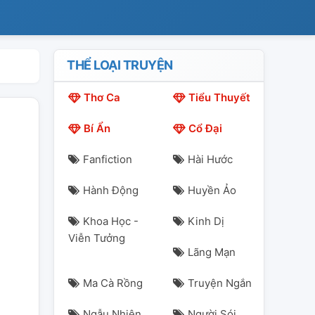
THỂ LOẠI TRUYỆN
Thơ Ca
Tiểu Thuyết
Bí Ẩn
Cổ Đại
Fanfiction
Hài Hước
Hành Động
Huyền Ảo
Khoa Học -
Kinh Dị
Viễn Tưởng
Lãng Mạn
Ma Cà Rồng
Truyện Ngắn
Ngẫu Nhiên
Người Sói