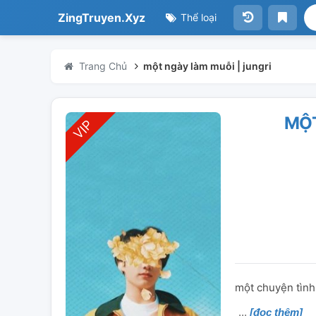
ZingTruyen.Xyz
Thể loại
Trang Chủ
một ngày làm muỗi | jungri
MỘT
một chuyện tìn
[đọc thêm]