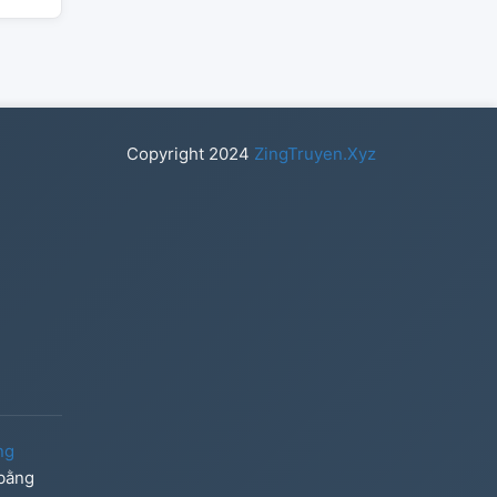
Copyright
2024
ZingTruyen.Xyz
ng
 bằng