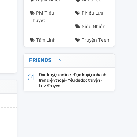
ngri
kimyerim
redvelvet
romance
yeri
Phi Tiểu
Phiêu Lưu
Thuyết
Siêu Nhiên
Tâm Linh
Truyện Teen
FRIENDS
Đọc truyện online - Đọc truyện nhanh
trên điện thoại - Yêu để đọc truyện -
LoveTruyen