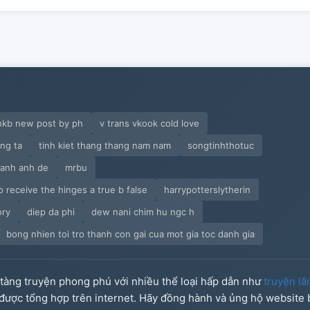
hkb new post by ph
v trans vkook cold love
ung ta
tinh kiet thang thang nam nam
songtinhthotuc
hanh anh de
mrbu
 receive the hinges a true b false
harrypotterslytherin
ory
diep da phi
dew nani chim hu ngc h
bong nhien toi tro thanh con gai cua mot gia toc danh gia
o tàng truyện phong phú với nhiều thể loại hấp dẫn như
truyện lã
u được tổng hợp trên internet. Hãy đồng hành và ủng hộ website