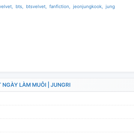
velvet
bts
btsvelvet
fanfiction
jeonjungkook
jungkook
ju
NGÀY LÀM MUỖI | JUNGRI