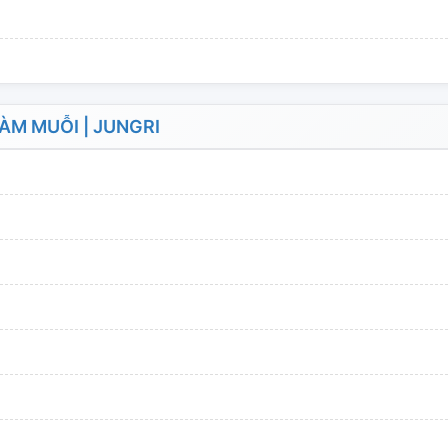
M MUỖI | JUNGRI