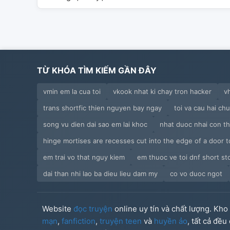
TỪ KHÓA TÌM KIẾM GẦN ĐÂY
vmin em la cua toi
vkook nhat ki chay tron hacker
v
trans shortfic thien nguyen bay ngay
toi va cau hai ch
song vu dien dai sao em lai khoc
nhat duoc nhai con t
hinge mortises are recesses cut into the edge of a door to
em trai vo that nguy kiem
em thuoc ve toi dnf short st
dai than nhi lao ba dieu lieu dam my
co vo duoc ngot
Website
đọc truyện
online uy tín và chất lượng. Kh
mạn
,
fanfiction
,
truyện teen
và
huyền ảo
, tất cả đề