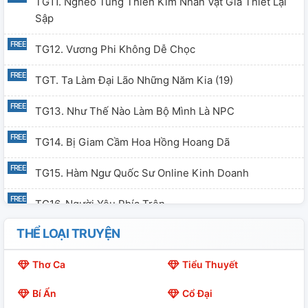
TG11. Nghèo Túng Thiên Kim Nhân Vật Giả Thiết Lại
Sập
TG12. Vương Phi Không Dễ Chọc
TGT. Ta Làm Đại Lão Những Năm Kia (19)
TG13. Như Thế Nào Làm Bộ Mình Là NPC
TG14. Bị Giam Cầm Hoa Hồng Hoang Dã
TG15. Hàm Ngư Quốc Sư Online Kinh Doanh
TG16. Người Yêu Phía Trên
THỂ LOẠI TRUYỆN
TG17. Cái Mạt Thế Này Có Thể Khởi Động Lại
Thơ Ca
Tiểu Thuyết
TG18. Ta Cho Nam Chính Làm Khuê Nữ Sau
Bí Ẩn
Cổ Đại
TG19. Bạn Trai Cũ Không Nghĩ Hợp Lại Làm Sao Bây