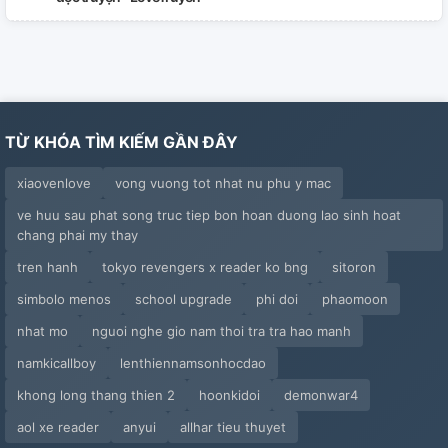
TG29. Cấm Chỉ Không Tuân Theo Quy Định Ra Vòng
TG30. Ta Cùng Tướng Quân Giải Chiến Bào
TG31. Tinh Cầu Hoang Ba Trăm Sáu Mươi Ngày
TỪ KHÓA TÌM KIẾM GẦN ĐÂY
TG32. Cảm Ơn Mời, Đã Lui Hôn!
xiaovenlove
vong vuong tot nhat nu phu y mac
TG33. Tẩy Trắng Sau Khi Thất Bại Ta Hắc Hóa
ve huu sau phat song truc tiep bon hoan duong lao sinh hoat
chang phai my thay
TGT. Ta Làm Đại Lão Những Năm Kia (32)
tren hanh
tokyo revengers x reader ko bng
sitoron
simbolo menos
school upgrade
phi doi
phaomoon
TG34. Số 13 Thành Thị
nhat mo
nguoi nghe gio nam thoi tra tra hao manh
TG 34. Sơn Ảnh Cửa Hàng Sách
namkicallboy
lenthiennamsonhocdao
khong long thang thien 2
hoonkidoi
demonwar4
aol xe reader
anyui
allhar tieu thuyet