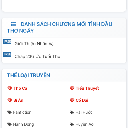
viết nên mong ủng hộ ạ!!^_^
DANH SÁCH CHƯƠNG MỐI TÌNH ĐẦU
THƠ NGÂY
Giới Thiệu Nhân Vật
Chap 2:Kí Ức Tuổi Thơ
THỂ LOẠI TRUYỆN
Thơ Ca
Tiểu Thuyết
Bí Ẩn
Cổ Đại
Fanfiction
Hài Hước
Hành Động
Huyền Ảo