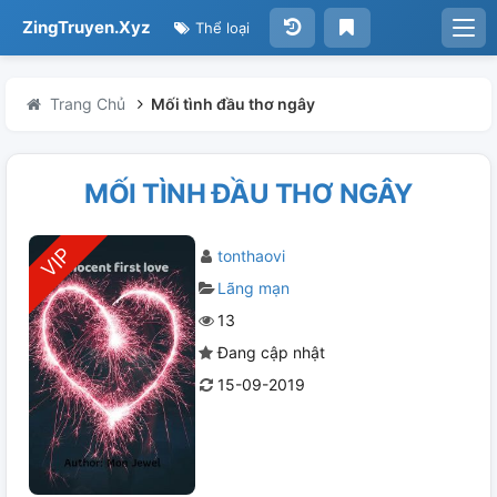
ZingTruyen.Xyz
Thể loại
Trang Chủ
Mối tình đầu thơ ngây
MỐI TÌNH ĐẦU THƠ NGÂY
tonthaovi
Lãng mạn
13
Đang cập nhật
15-09-2019