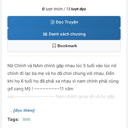
0
lượt thích /
13
lượt đọc
Đọc Truyện
Danh sách chương
Bookmark
Nữ Chính và NAm chính gặp nhau lúc 5 tuổi vào lúc nữ
chính đi lạc ba mẹ và ho đã chơi chung với nhau. Đến
khi họ 6 tuổi họ đã phải xa nhau vì nam chính phải cùng
gđ sang Mỹ ! ~~~~~~~~~11 năm
sau~~~~~~~~~~~~~~ Nam chính quay về và họ gặp
nhau trên 1 chuyến xe buýt và họ k nhớ nhau và trở
[đọc thêm]
thành kẻ thù của nhau! Sau những biến cố không biết
Tags:
linh
họ có thể đến với nhau k tarrrr???? Nếu muốn biết kết
hãy theo dõi trang mk + like( k cắp truyện nhee) mk mới