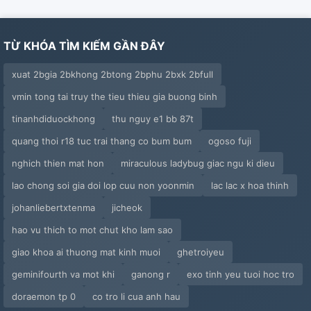
TỪ KHÓA TÌM KIẾM GẦN ĐÂY
xuat 2bgia 2bkhong 2btong 2bphu 2bxk 2bfull
vmin tong tai truy the tieu thieu gia buong binh
tinanhdiduockhong
thu nguy e1 bb 87t
quang thoi r18 tuc trai thang co bum bum
ogoso fuji
nghich thien mat hon
miraculous ladybug giac ngu ki dieu
lao chong soi gia doi lop cuu non yoonmin
lac lac x hoa thinh
johanliebertxtenma
jicheok
hao vu thich to mot chut kho lam sao
giao khoa ai thuong mat kinh muoi
ghetroiyeu
geminifourth va mot khi
ganong r
exo tinh yeu tuoi hoc tro
doraemon tp 0
co tro li cua anh hau