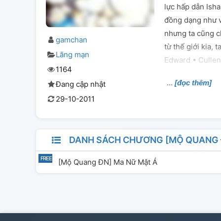
lực hấp dẫn Isha
đồng dạng như v
nhưng ta cũng c
gamchan
từ thế giới kia,
Lãng mạn
Edward • Cullen 
1164
thảy" —— mật á 
[đọc thêm]
Đang cập nhật
quái thần tiên 
29-10-2011
tự: nhân vật chí
┃ cái khác: mộ 
• Swan
DANH SÁCH CHƯƠNG [MỘ QUANG 
[Mộ Quang ĐN] Ma Nữ Mật Á