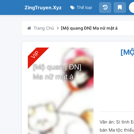
ZingTruyen.Xyz
Thể loại
Trang Chủ
[Mộ quang ĐN] Ma nữ mật á
[MỘ
Văn án: Si tình 
bán Ma tộc thiế