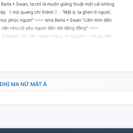
 Bella • Swan, ta chỉ là muốn giảng thuật một cái không
ậy 《 mộ quang chi thành 》. "Mật á, ta ghen tị ngươi,
húc phúc ngươi" —— Isha Bella • Swan "Liền tính đến
 ta vẫn như cũ yêu ngươi đến dài đằng đẵng" ——
"Edward, chỉ cần ngươi tưởng, ta nguyện ý trả giá hết
• Swan Nội dung nhãn: xuyên qua thời không thần
ma quái phương tây Roman huyết tộc Tìm tòi mấu chốt
nh: mật á • Swan ┃ phối hợp diễn: Edward, Bella, Jacob
quang chi thành, mật á • Swan, Edward • Cullen, Bella
ĐN] MA NỮ MẬT Á