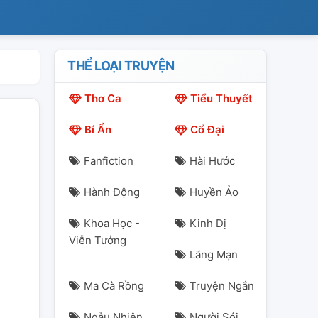
THỂ LOẠI TRUYỆN
Thơ Ca
Tiểu Thuyết
Bí Ẩn
Cổ Đại
Fanfiction
Hài Hước
Hành Động
Huyền Ảo
Khoa Học -
Kinh Dị
Viễn Tưởng
Lãng Mạn
Ma Cà Rồng
Truyện Ngắn
Ngẫu Nhiên
Người Sói