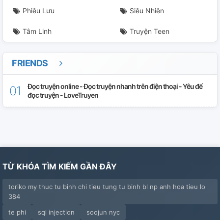
Phiêu Lưu
Siêu Nhiên
Tâm Linh
Truyện Teen
FRIENDS
Đọc truyện online - Đọc truyện nhanh trên điện thoại - Yêu để
đọc truyện - LoveTruyen
TỪ KHÓA TÌM KIẾM GẦN ĐÂY
toriko my thuc tu binh chi tieu tung tu binh bl np anh hoa tieu lo
384
te phi
sql injection
soojun nyc