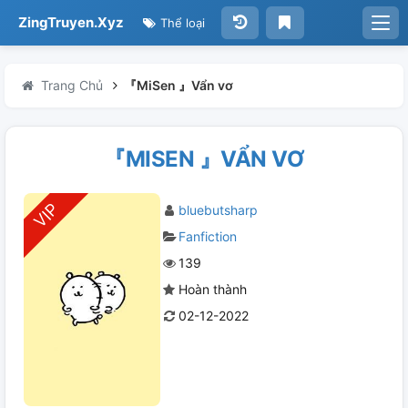
ZingTruyen.Xyz
Thể loại
Trang Chủ
『MiSen 』Vẩn vơ
『MISEN 』VẨN VƠ
bluebutsharp
Fanfiction
139
Hoàn thành
02-12-2022