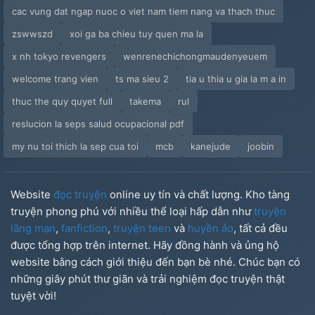
cac vung dat ngap nuoc o viet nam tiem nang va thach thuc
zswwszd
xoi ga ba chieu tuy quen ma la
x nh tokyo revengers
wenrenechichongmaudenyeuem
welcome trang vien
ts ma sieu 2
tia u thia u gia la m a in
thuc the quy quyet full
takema
rul
reslucion la seps salud ocupacional pdf
my nu toi thich la sep cua toi
mcb
kanejude
joobin
Website
đọc truyện
online uy tín và chất lượng. Kho tàng
truyện phong phú với nhiều thể loại hấp dẫn như
truyện
lãng mạn
,
fanfiction
,
truyện teen
và
huyền ảo
, tất cả đều
được tổng hợp trên internet. Hãy đồng hành và ủng hộ
website bằng cách giới thiệu đến bạn bè nhé. Chúc bạn có
những giây phút thư giãn và trải nghiệm đọc truyện thật
tuyệt vời!