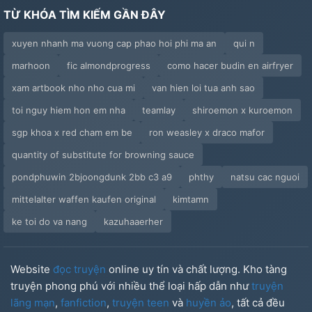
TỪ KHÓA TÌM KIẾM GẦN ĐÂY
xuyen nhanh ma vuong cap phao hoi phi ma an
qui n
marhoon
fic almondprogress
como hacer budin en airfryer
xam artbook nho nho cua mi
van hien loi tua anh sao
toi nguy hiem hon em nha
teamlay
shiroemon x kuroemon
sgp khoa x red cham em be
ron weasley x draco mafor
quantity of substitute for browning sauce
pondphuwin 2bjoongdunk 2bb c3 a9
phthy
natsu cac nguoi
mittelalter waffen kaufen original
kimtamn
ke toi do va nang
kazuhaaerher
Website
đọc truyện
online uy tín và chất lượng. Kho tàng
truyện phong phú với nhiều thể loại hấp dẫn như
truyện
lãng mạn
,
fanfiction
,
truyện teen
và
huyền ảo
, tất cả đều