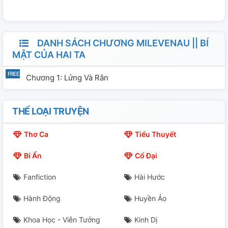
DANH SÁCH CHƯƠNG MILEVENAU || BÍ
MẬT CỦA HAI TA
Chương 1: Lửng Và Rắn
THỂ LOẠI TRUYỆN
Thơ Ca
Tiểu Thuyết
Bí Ẩn
Cổ Đại
Fanfiction
Hài Hước
Hành Động
Huyền Ảo
Khoa Học - Viễn Tưởng
Kinh Dị