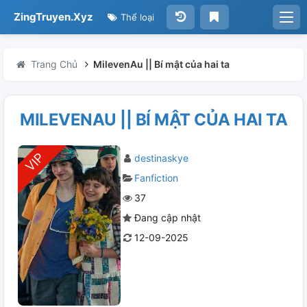
ZingTruyen.Xyz
Thể loại
Trang Chủ
MilevenAu || Bí mật của hai ta
MILEVENAU || BÍ MẬT CỦA HAI TA
destinaskye
Fanfiction
37
Đang cập nhật
12-09-2025