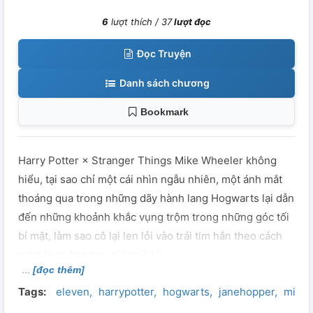
6
lượt thích /
37
lượt đọc
Đọc Truyện
Danh sách chương
Bookmark
Harry Potter × Stranger Things Mike Wheeler không
hiểu, tại sao chỉ một cái nhìn ngẫu nhiên, một ánh mắt
thoáng qua trong những dãy hành lang Hogwarts lại dẫn
đến những khoảnh khắc vụng trộm trong những góc tối
bí mật, làm sao cô lại len lỏi vào trái tim hắn theo cách
mà hắn không bao giờ ngờ tới.
[đọc thêm]
Tags:
eleven
harrypotter
hogwarts
janehopper
mikew