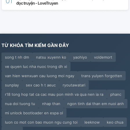
đọc truyện - LoveTruyen
TỪ KHÓA TÌM KIẾM GẦN ĐÂY
song t nh dm
natsu xuyenn ko
yaohiyo
voldemort
ve quyen luc nha nuoc trong dh xi
van hien wenxuan cau luong moi ngay
trans yulyen forgotten
sunplay
sex cao h t aeuc
ryoutawatari
r18 tong hop tat ca cac mau pon minh va qua nen ia ra
phanc
nua doi tuong tu
nhap than
ngon tinh dai than em nuoi anh
mi unlock bootloader en espa ol
luon co mot con bao muon ngu cung toi
leeknow
keo chua