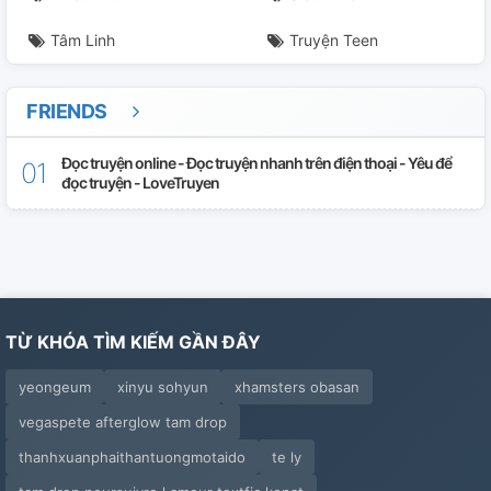
Tâm Linh
Truyện Teen
FRIENDS
Đọc truyện online - Đọc truyện nhanh trên điện thoại - Yêu để
đọc truyện - LoveTruyen
TỪ KHÓA TÌM KIẾM GẦN ĐÂY
yeongeum
xinyu sohyun
xhamsters obasan
vegaspete afterglow tam drop
thanhxuanphaithantuongmotaido
te ly