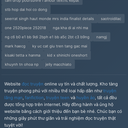
tam drop poursuivre l amour textfic kepat
stb hop dai hoi co dong
seerrat singh haut monde mrs india finalist details
saotroidilac
one 2520piece 252018
nga kha di ai nhi ma
ng c6 b0 e1 bb 9di 2bph e1 bb a5c 2bt c3 b9ng
namgj
mark haecg
ky uc cat giu tren tang gac mai
kisaki tetta x hanma
kid x shinichi oneshort
khuynh tn ohoa np
jelly macchiato
Website
đọc truyện
online uy tín và chất lượng. Kho tàng
truyện phong phú với nhiều thể loại hấp dẫn như
truyện
lãng mạn
,
fanfiction
,
truyện teen
và
huyền ảo
, tất cả đều
được tổng hợp trên internet. Hãy đồng hành và ủng hộ
website bằng cách giới thiệu đến bạn bè nhé. Chúc bạn có
những giây phút thư giãn và trải nghiệm đọc truyện thật
tuyệt vời!