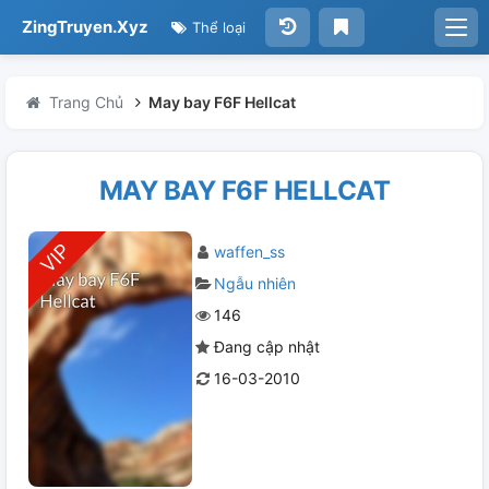
ZingTruyen.Xyz
Thể loại
Trang Chủ
May bay F6F Hellcat
MAY BAY F6F HELLCAT
waffen_ss
Ngẫu nhiên
146
Đang cập nhật
16-03-2010