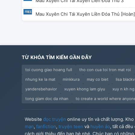
Mau Xuyên Chi Tái Xuyên Liền Đóa Thủ 3
viên, ta muốn l
Mau Xuyên Chi Tái Xuyên Liền Đóa Thủ [hoàn]
TỪ KHÓA TÌM KIẾM GẦN ĐÂY
toi cuong giao hoang full
tho con cua toi tron mat roi
nhung ke la mat
minkkura
may co biet
lisa black
yanderebehavior
xuyen khong lam giyu
xuy n kh ng
tong giam doc da nhan
to create a world where anyo
Website
đọc truyện
online uy tín và chất lượng. Kh
mạn
,
fanfiction
,
truyện teen
và
huyền ảo
, tất cả đề
cách giới thiệu đến bạn bè nhé. Chúc bạn có những g