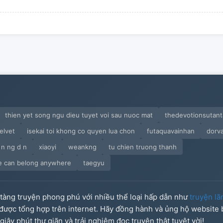
uyện miệng pháo!
thien yet song ngu dieu tuyet voi sau nuoc mat
thedevotionsutan
velvet
isekai toi khong co quyen lua chon
futaquavainhan
dorv
 n ng d n
xiaoyi
weankng
tu chien truong thanh
ne can belong anywhere
taegyu
o tàng truyện phong phú với nhiều thể loại hấp dẫn như
truyện lã
u được tổng hợp trên internet. Hãy đồng hành và ủng hộ website
iây phút thư giãn và trải nghiệm đọc truyện thật tuyệt vời!