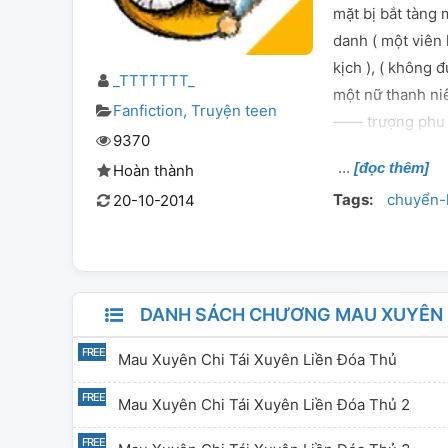
mặt bị bắt tàng
danh ( một viên 
kịch ), ( không 
_TTTTTTT_
một nữ thanh niê
Fanfiction
Truyện teen
—— trượng phu l
9370
thông cô nương, 
[đọc thêm]
Hoàn thành
đại gia khuê tú.
Tags:
chuyển-
20-10-2014
nghỉ thì thôi, k
có thể đem cái k
Bài này chỉ do Y
chứ? Khặc, như 
xoa xoa đào mạn
DANH SÁCH CHƯƠNG MAU XUYÊN CH
tác giả tiểu Th
Mau Xuyên Chi Tái Xuyên Liền Đóa Thủ
phẩm có bảo đảm,
nhãn mác: Xuyên
Mau Xuyên Chi Tái Xuyên Liền Đóa Thủ 2
tòi then chốt tự
ABC, anh chàng 