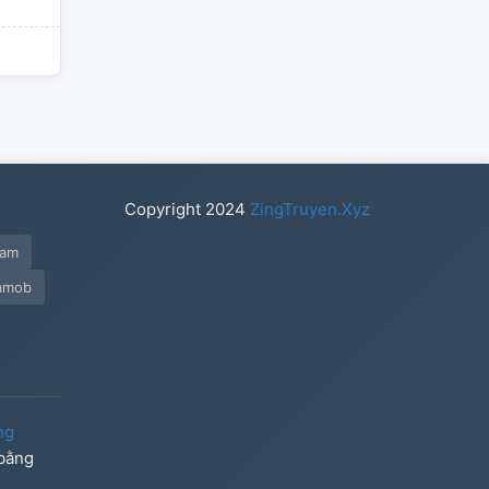
Copyright
2024
ZingTruyen.Xyz
tam
amob
ng
 bằng