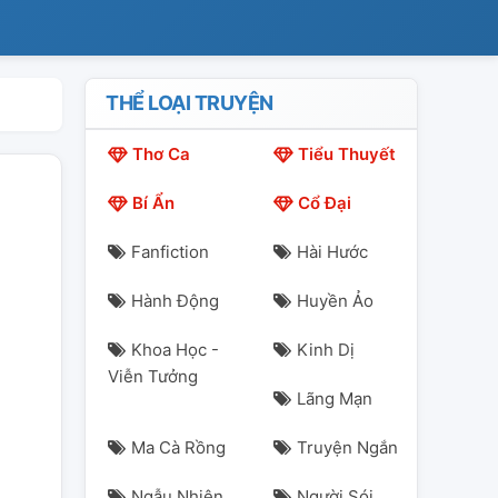
THỂ LOẠI TRUYỆN
Thơ Ca
Tiểu Thuyết
Bí Ẩn
Cổ Đại
Fanfiction
Hài Hước
Hành Động
Huyền Ảo
Khoa Học -
Kinh Dị
Viễn Tưởng
Lãng Mạn
Ma Cà Rồng
Truyện Ngắn
Ngẫu Nhiên
Người Sói