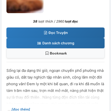
38
lượt thích /
2960
lượt đọc
Đọc Truyện
Danh sách chương
Bookmark
Sống lại đa dạng thì giờ, ngoạn chuyển phố phường nhà
giàu có, dắt tay nghịch tập nhân sinh, cộng lãm một đời
phong vân! Đem ly một khi bế quan, đi ra khi đã muốn là
tám trăm năm sau, trợn mắt mở mắt, nàng phát hiện thật
sự là thay đổi thiên . Nàng từng độn đích tiền tài cùng
bốn hợp viện cũng chưa , thủ nhi đại chi chính là một
[đọc thêm]
bút cự trái. Còn có một cái ngốc hồ hồ đích đồ đệ. Đem