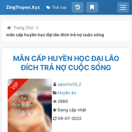
ZingTruyen.Xyz
Thể loại
Trang Chủ
mãn cấp huyền học đại lão đích trả nợ cuộc sống
MÃN CẤP HUYỀN HỌC ĐẠI LÃO
ĐÍCH TRẢ NỢ CUỘC SỐNG
saochoi19_2
Huyền ảo
2960
Đang cập nhật
09-07-2022