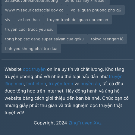
zatlavaovoneshotbatthuong
xeno stanley x reader
www miseguridadsocial gov co
vo lai quan phuong pho q6
viv
ve ban than
truyen tranh doi quan doraemon
truyen cuoi truoc yeu sau
tong hop cac dang super saiyan cua goku
tokyo reengerr18
tinh yeu khong phai tro dua
Website
đọc truyện
online uy tín và chất lượng. Kho tàng
truyện phong phú với nhiều thể loại hấp dẫn như
truyện
lãng mạn
,
fanfiction
,
truyện teen
và
huyền ảo
, tất cả đều
được tổng hợp trên internet. Hãy đồng hành và ủng hộ
website bằng cách giới thiệu đến bạn bè nhé. Chúc bạn có
những giây phút thư giãn và trải nghiệm đọc truyện thật
tuyệt vời!
Copyright
2024
ZingTruyen.Xyz