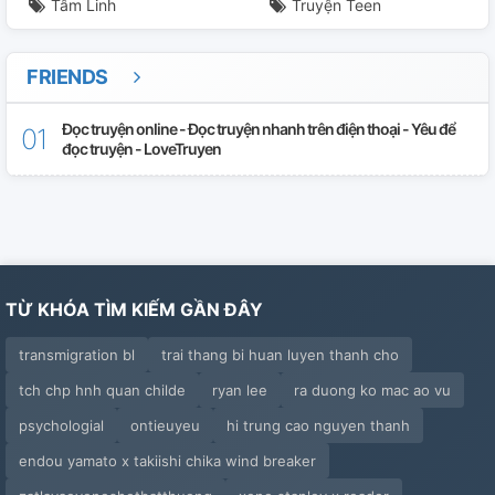
Tâm Linh
Truyện Teen
FRIENDS
Đọc truyện online - Đọc truyện nhanh trên điện thoại - Yêu để
đọc truyện - LoveTruyen
TỪ KHÓA TÌM KIẾM GẦN ĐÂY
transmigration bl
trai thang bi huan luyen thanh cho
tch chp hnh quan childe
ryan lee
ra duong ko mac ao vu
psychologial
ontieuyeu
hi trung cao nguyen thanh
endou yamato x takiishi chika wind breaker