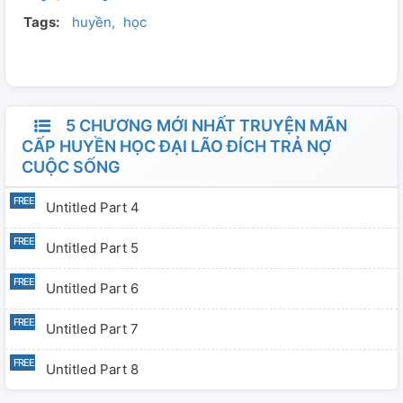
Tags:
huyền
học
ly chỉ có thể rưng rưng 撸 tay áo trọng thao cũ nghiệp.
Dần dần địa, rất nhanh còn có nhân phát hiện, nguyên
bản tần lâm phá sản bị dỡ bỏ đích đạo quan, bỗng nhiên
náo nhiệt đứng lên, tiến đến xin giúp đỡ đích đại lão, nối
liền không dứt. Nổi danh ảnh đế, lưu lượng hoa nhỏ,
5 CHƯƠNG MỚI NHẤT TRUYỆN MÃN
công ty tổng tài, các giới đại già: "Đại lão cứu mạng!"
CẤP HUYỀN HỌC ĐẠI LÃO ĐÍCH TRẢ NỢ
CUỘC SỐNG
Nhưng mà, ai đều không có phát hiện, bọn họ trong
miệng đích đại lão, trầm mê trực tiếp. Chính là, ở đại lão
Untitled Part 4
đích trực tiếp gian lý, hàng năm có một bá bảng đích kim
chủ ba ba. Tất cả mọi người ở đoán, vị này tiêu tiền như
Untitled Part 5
nước đích kim chủ ba ba rốt cuộc là ai đích thời điểm.
Untitled Part 6
Untitled Part 7
Untitled Part 8