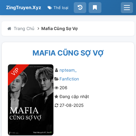
ZingTruyen.Xyz
Thể loại
Trang Chủ
Mafia Cũng Sợ Vợ
MAFIA CŨNG SỢ VỢ
npteam_
Fanfiction
206
Đang cập nhật
27-08-2025