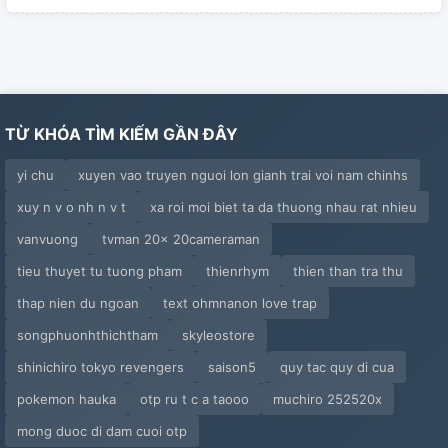
TỪ KHÓA TÌM KIẾM GẦN ĐÂY
yi chu
xuyen vao truyen nguoi lon gianh trai voi nam chinhs
xuy n v o nh n v t
xa roi moi biet ta da thuong nhau rat nhieu
vanvuong
tvman 20x 20cameraman
tieu thuyet tu tuong pham
thienrhym
thien than tra thu
thap nien du ngoan
text ohmnanon love trap
songphuonhthichtham
skyleostore
shinichiro tokyo revengers
saison5
quy tac quy di cua
pokemon hauka
otp ru t c a taooo
muchiro 252520x
mong duoc di dam cuoi otp