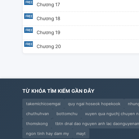
Chương 17
Chương 18
Chương 19
Chương 20
TỪ KHÓA TÌM KIẾM GẦN ĐÂY
takemichicoemgai
quy ngai hoseok hopekook
nhung
chuthuhvan
bottomchu
xuyen qua nguchj chuyen n
thomskong
tbtn dnal dao nguyen anh lac daonguyenan
ngon tinh hay dam my
mayt