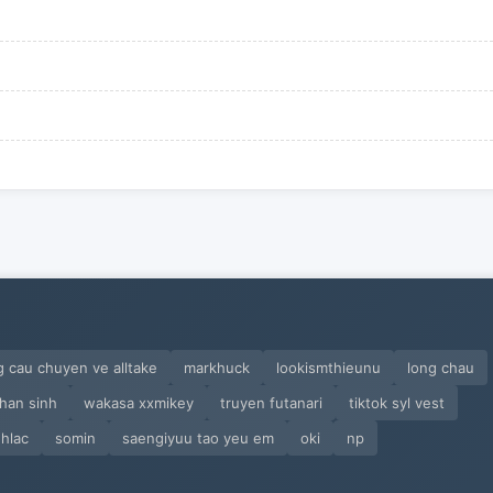
 cau chuyen ve alltake
markhuck
lookismthieunu
long chau
han sinh
wakasa xxmikey
truyen futanari
tiktok syl vest
hlac
somin
saengiyuu tao yeu em
oki
np