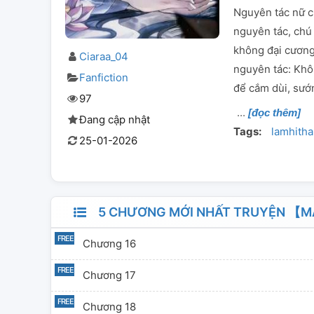
Nguyên tác nữ c
nguyên tác, chú 
không đại cương,
Ciaraa_04
nguyên tác: Khô
Fanfiction
để cắm dùi, sướn
97
[đọc thêm]
Đang cập nhật
Tags:
lamhith
25-01-2026
5 CHƯƠNG MỚI NHẤT TRUYỆN 【M
Chương 16
Chương 17
Chương 18