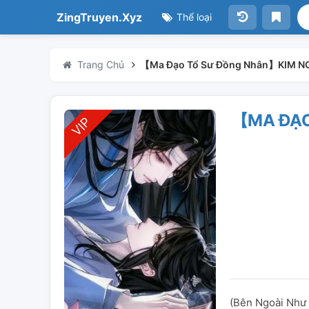
ZingTruyen.Xyz
Thể loại
Trang Chủ
【Ma Đạo Tổ Sư Đồng Nhân】KIM N
【MA ĐẠO
(Bên Ngoài Như 