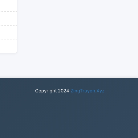
Copyright
2024
ZingTruyen.Xyz