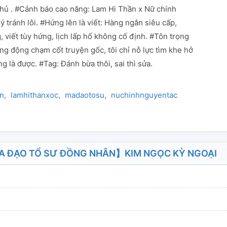
hủ . #Cảnh báo cao năng: Lam Hi Thần x Nữ chính
ý tránh lôi. #Hứng lên là viết: Hàng ngắn siêu cấp,
 viết tùy hứng, lịch lấp hố không cố định. #Tôn trọng
ng động chạm cốt truyện gốc, tôi chỉ nỗ lực tìm khe hở
g là được. #Tag: Đánh bừa thôi, sai thì sửa.
an
lamhithanxoc
madaotosu
nuchinhnguyentac
A ĐẠO TỔ SƯ ĐỒNG NHÂN】KIM NGỌC KỲ NGOẠI