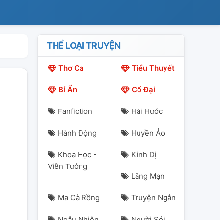
THỂ LOẠI TRUYỆN
Thơ Ca
Tiểu Thuyết
Bí Ẩn
Cổ Đại
Fanfiction
Hài Hước
Hành Động
Huyền Ảo
Khoa Học -
Kinh Dị
Viễn Tưởng
Lãng Mạn
Ma Cà Rồng
Truyện Ngắn
Ngẫu Nhiên
Người Sói