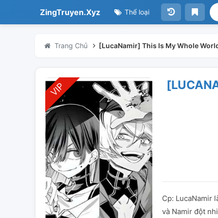
ZingTruyen.Xyz
Thể loại
Trang Chủ
[LucaNamir] This Is My Whole Worl
[LUCANA
Cp: LucaNamir l
và Namir đột nh