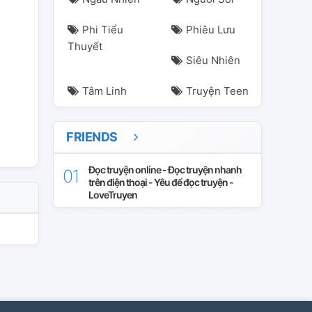
Phi Tiểu
Phiêu Lưu
ir
namir
rekkyosensen
xiyi
Thuyết
Siêu Nhiên
Tâm Linh
Truyện Teen
FRIENDS
Đọc truyện online - Đọc truyện nhanh
trên điện thoại - Yêu để đọc truyện -
LoveTruyen