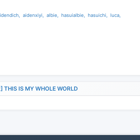
idendich
aidenxiyi
albie
hasuialbie
hasuichi
luca
lucanam
 THIS IS MY WHOLE WORLD