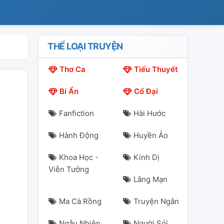
THỂ LOẠI TRUYỆN
Thơ Ca
Tiểu Thuyết
Bí Ẩn
Cổ Đại
Fanfiction
Hài Hước
Hành Động
Huyền Ảo
Khoa Học -
Kinh Dị
Viễn Tưởng
Lãng Mạn
Ma Cà Rồng
Truyện Ngắn
Ngẫu Nhiên
Người Sói