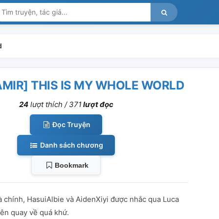
d
MIR] THIS IS MY WHOLE WORLD
24
lượt thích /
371
lượt đọc
Đọc Truyện
Danh sách chương
Bookmark
à chính, HasuiAlbie và AidenXiyi được nhắc qua Luca
iên quay về quá khứ.