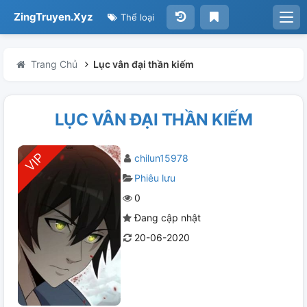
ZingTruyen.Xyz
Thể loại
Trang Chủ
Lục vân đại thần kiếm
LỤC VÂN ĐẠI THẦN KIẾM
chilun15978
Phiêu lưu
0
Đang cập nhật
20-06-2020