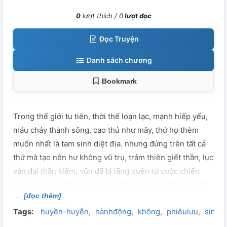
0
lượt thích /
0
lượt đọc
Đọc Truyện
Danh sách chương
Bookmark
Trong thế giới tu tiên, thời thế loạn lạc, mạnh hiếp yếu,
máu chảy thành sông, cao thủ như mây, thứ họ thèm
muốn nhất là tam sinh diệt địa. nhưng đứng trên tất cả
thứ mà tạo nên hư không vũ trụ, trảm thiên giết thần, lục
vân đại thần kiếm, vốn đã bị lãng quên từ cuộc chiến
chính tà ngàn năm. nay giáng thế chọn một tên phế vật
[đọc thêm]
làm chủ, anh hùng tạo thời thế, hãy theo bước tên phế
Tags:
huyền-huyễn
hànhđộng
không
phiêulưu
sinh
vật này từng bước tung hoành vạn giới.