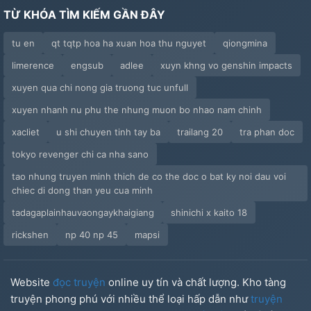
TỪ KHÓA TÌM KIẾM GẦN ĐÂY
tu en
qt tqtp hoa ha xuan hoa thu nguyet
qiongmina
limerence
engsub
adlee
xuyn khng vo genshin impacts
xuyen qua chi nong gia truong tuc unfull
xuyen nhanh nu phu the nhung muon bo nhao nam chinh
xacliet
u shi chuyen tinh tay ba
trailang 20
tra phan doc
tokyo revenger chi ca nha sano
tao nhung truyen minh thich de co the doc o bat ky noi dau voi
chiec di dong than yeu cua minh
tadagaplainhauvaongaykhaigiang
shinichi x kaito 18
rickshen
np 40 np 45
mapsi
Website
đọc truyện
online uy tín và chất lượng. Kho tàng
truyện phong phú với nhiều thể loại hấp dẫn như
truyện