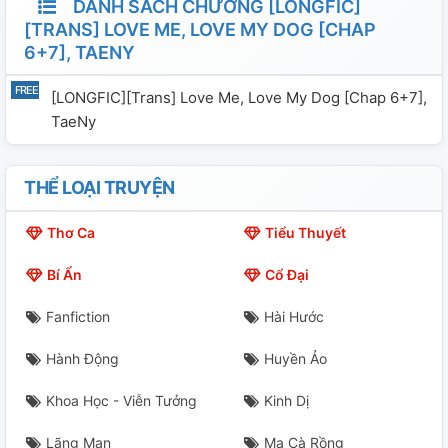
DANH SÁCH CHƯƠNG [LONGFIC]
[TRANS] LOVE ME, LOVE MY DOG [CHAP
6+7], TAENY
[LONGFIC][Trans] Love Me, Love My Dog [chap 6+7],
TaeNy
THỂ LOẠI TRUYỆN
Thơ Ca
Tiểu Thuyết
Bí Ẩn
Cổ Đại
Fanfiction
Hài Hước
Hành Động
Huyền Ảo
Khoa Học - Viễn Tưởng
Kinh Dị
Lãng Mạn
Ma Cà Rồng