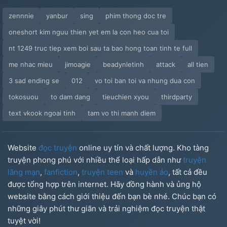
zennnie
yanbur
sing
phim thong doc tre
oneshort kim nguu thien yet em la con heo cua toi
nt 1249 truc tiep xem boi sau ta bao hong toan tinh te full
me nhac mieu
jimoagie
beadynletinh
attack
all tien
3 sad ending se
012
vo toi ban toi va nhung dua con
tokosuou
to dam dang
tieuchien xyou
thirdparty
text vkook ngoai tinh
tam vo thi manh diem
Website
đọc truyện
online uy tín và chất lượng. Kho tàng
truyện phong phú với nhiều thể loại hấp dẫn như
truyện
lãng mạn
,
fanfiction
,
truyện teen
và
huyền ảo
, tất cả đều
được tổng hợp trên internet. Hãy đồng hành và ủng hộ
website bằng cách giới thiệu đến bạn bè nhé. Chúc bạn có
những giây phút thư giãn và trải nghiệm đọc truyện thật
tuyệt vời!