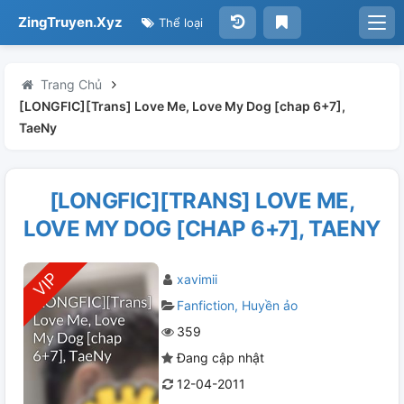
ZingTruyen.Xyz
Thể loại
Trang Chủ
[LONGFIC][Trans] Love Me, Love My Dog [chap 6+7],
TaeNy
[LONGFIC][TRANS] LOVE ME,
LOVE MY DOG [CHAP 6+7], TAENY
xavimii
Fanfiction
Huyền ảo
359
Đang cập nhật
12-04-2011