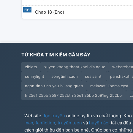
Chap 18 (End)
TỪ KHÓA TÌM KIẾM GẦN ĐÂY
ziblets
xuyen khong thoat khoi dia nguc
webarebea
sunnylight
songtinh caoh
seaisa ntr
panchakuti 
ngon tinh tinh yeu bi lang quen
melawati lipoma cyst
h 25e1 25bb 2587 252bth 25e1 25bb 2591ng 252bbl
c
Website
đọc truyện
online uy tín và chất lượng. Kh
mạn
,
fanfiction
,
truyện teen
và
huyền ảo
, tất cả đề
cách giới thiệu đến bạn bè nhé. Chúc bạn có những g