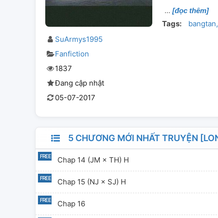
[đọc thêm]
Tags:
bangtan
SuArmys1995
Fanfiction
1837
Đang cập nhật
05-07-2017
5 CHƯƠNG MỚI NHẤT TRUYỆN [LO
Chap 14 (JM × TH) H
Chap 15 (NJ × SJ) H
Chap 16