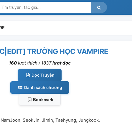
IRE
IC|EDIT] TRƯỜNG HỌC VAMPIRE
160
lượt thích /
1837
lượt đọc
Đọc Truyện
Danh sách chương
Bookmark
: NamJoon, SeokJin, Jimin, Taehyung, Jungkook,