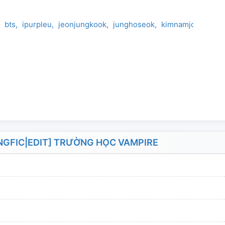
bts
ipurpleu
jeonjungkook
junghoseok
kimnamjoon
kim
NGFIC|EDIT] TRƯỜNG HỌC VAMPIRE