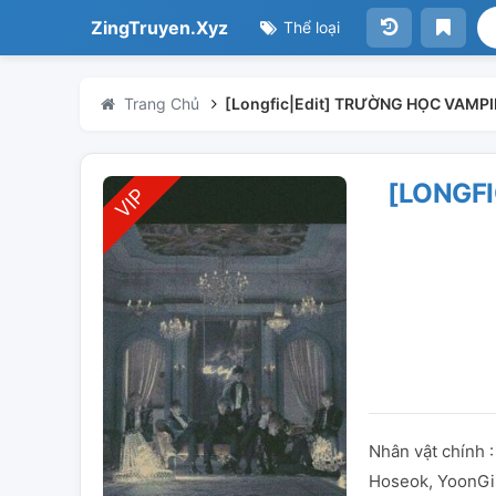
ZingTruyen.Xyz
Thể loại
Trang Chủ
[Longfic|Edit] TRƯỜNG HỌC VAMP
[LONGF
Nhân vật chính 
Hoseok, YoonGi