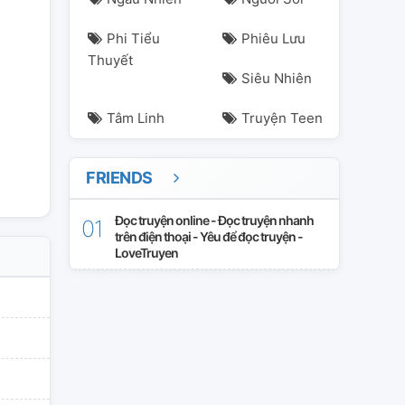
Phi Tiểu
Phiêu Lưu
seokjin
kimtaehyung
minyoongi
parkjimin
vampire
방탄소
Thuyết
Siêu Nhiên
Tâm Linh
Truyện Teen
FRIENDS
Đọc truyện online - Đọc truyện nhanh
trên điện thoại - Yêu để đọc truyện -
LoveTruyen