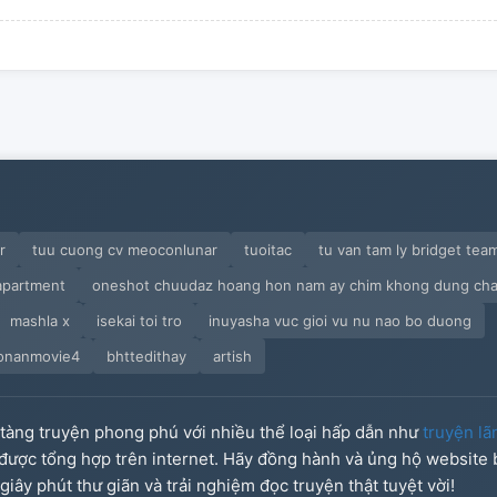
r
tuu cuong cv meoconlunar
tuoitac
tu van tam ly bridget tea
apartment
oneshot chuudaz hoang hon nam ay chim khong dung ch
mashla x
isekai toi tro
inuyasha vuc gioi vu nu nao bo duong
onanmovie4
bhttedithay
artish
o tàng truyện phong phú với nhiều thể loại hấp dẫn như
truyện lã
u được tổng hợp trên internet. Hãy đồng hành và ủng hộ website
iây phút thư giãn và trải nghiệm đọc truyện thật tuyệt vời!