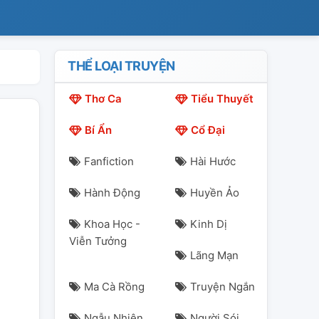
THỂ LOẠI TRUYỆN
Thơ Ca
Tiểu Thuyết
Bí Ẩn
Cổ Đại
Fanfiction
Hài Hước
Hành Động
Huyền Ảo
Khoa Học -
Kinh Dị
Viễn Tưởng
Lãng Mạn
Ma Cà Rồng
Truyện Ngắn
Ngẫu Nhiên
Người Sói