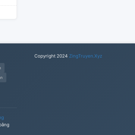
Copyright
2024
ZingTruyen.Xyz
m
an
ng
 bằng