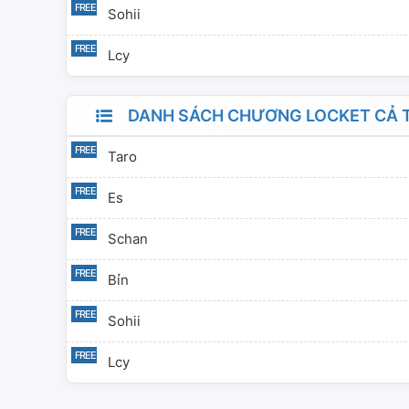
Sohii
Lcy
DANH SÁCH CHƯƠNG LOCKET CẢ T
Taro
Es
Schan
Bỉn
Sohii
Lcy