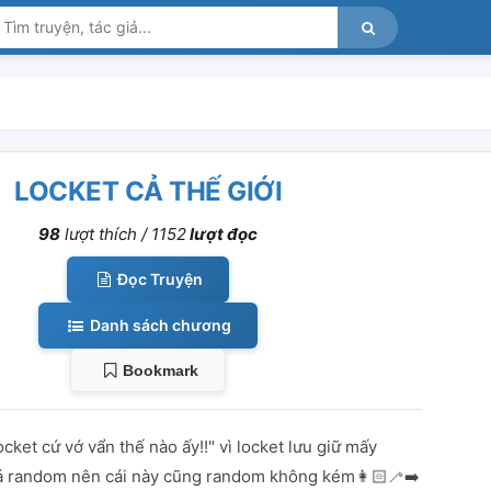
LOCKET CẢ THẾ GIỚI
98
lượt thích /
1152
lượt đọc
Đọc Truyện
Danh sách chương
Bookmark
cket cứ vớ vẩn thế nào ấy!!" vì locket lưu giữ mấy
 random nên cái này cũng random không kém👩🏻‍🦯‍➡️