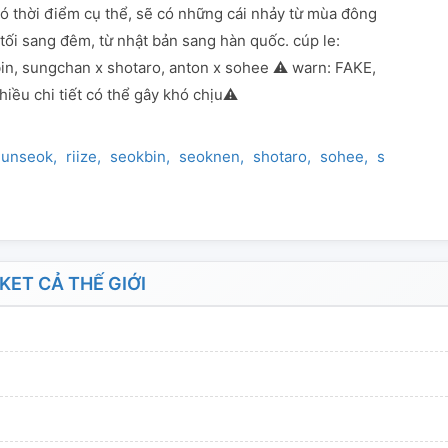
có thời điểm cụ thể, sẽ có những cái nhảy từ mùa đông
tối sang đêm, từ nhật bản sang hàn quốc. cúp le:
n, sungchan x shotaro, anton x sohee ⚠️ warn: FAKE,
hiều chi tiết có thể gây khó chịu⚠️
eunseok
riize
seokbin
seoknen
shotaro
sohee
sungchan
ET CẢ THẾ GIỚI