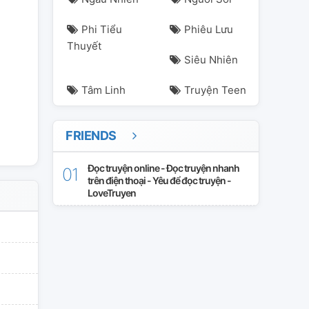
Phi Tiểu
Phiêu Lưu
Thuyết
Siêu Nhiên
Tâm Linh
Truyện Teen
sungsho
sungtaro
tonddo
tonhee
wonbin
FRIENDS
Đọc truyện online - Đọc truyện nhanh
trên điện thoại - Yêu để đọc truyện -
LoveTruyen