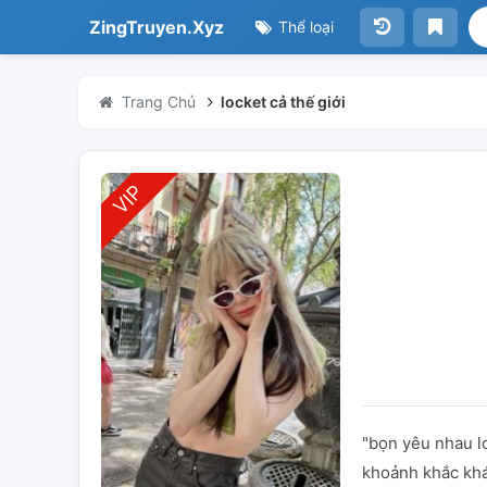
ZingTruyen.Xyz
Thể loại
Trang Chủ
locket cả thế giới
"bọn yêu nhau lo
khoảnh khắc khá