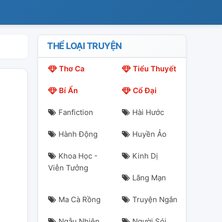
THỂ LOẠI TRUYỆN
Thơ Ca
Tiểu Thuyết
Bí Ẩn
Cổ Đại
Fanfiction
Hài Hước
Hành Động
Huyền Ảo
Khoa Học -
Kinh Dị
Viễn Tưởng
Lãng Mạn
Ma Cà Rồng
Truyện Ngắn
Ngẫu Nhiên
Người Sói