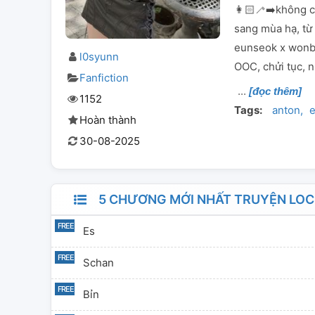
👩🏻‍🦯‍➡️không 
sang mùa hạ, từ 
eunseok x wonbi
l0syunn
OOC, chửi tục, n
Fanfiction
[đọc thêm]
1152
Tags:
anton
Hoàn thành
30-08-2025
5 CHƯƠNG MỚI NHẤT TRUYỆN LOCK
Es
Schan
Bỉn