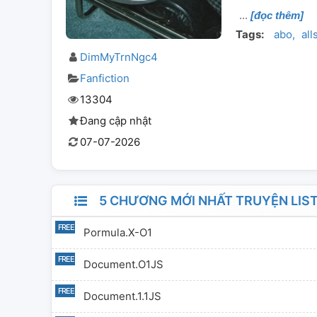
[đọc thêm]
Tags:
abo
all
DimMyTrnNgc4
Fanfiction
13304
Đang cập nhật
07-07-2026
5 CHƯƠNG MỚI NHẤT TRUYỆN LIS
Pormula.X-O1
Document.o1JS
Document.1.1JS