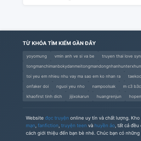
TỪ KHÓA TÌM KIẾM GẦN ĐÂY
yoyomung
vmin anh ve si va be
truyen thai love s
tongmanchimanbokydanmeitongmandongnhanhunterxhunt
toi yeu em nhieu nhu vay ma sao em ko nhan ra
taekoo
onfaker doi
nguoi yeu nho
nampoolsak
m c3 b3
khaofirst tinh dich
jijixokarun
huangrenjun
hopem
Website
đọc truyện
online uy tín và chất lượng. Kh
mạn
,
fanfiction
,
truyện teen
và
huyền ảo
, tất cả đề
cách giới thiệu đến bạn bè nhé. Chúc bạn có những g