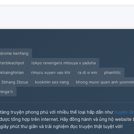
yndrome kenfang
erbleachpot
tokyo revengers mitsuya x yaduha
khainghinlan
rimuru xuyen vao khr
ra di vi em
phanhttc
c 2bhang 2bcua
kookmin sex nang
khong muon quen anh yoonmi
inga h
o tàng truyện phong phú với nhiều thể loại hấp dẫn như
truyện lã
u được tổng hợp trên internet. Hãy đồng hành và ủng hộ website
iây phút thư giãn và trải nghiệm đọc truyện thật tuyệt vời!