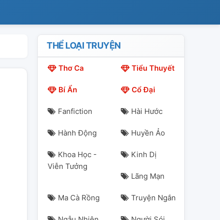
THỂ LOẠI TRUYỆN
Thơ Ca
Tiểu Thuyết
Bí Ẩn
Cổ Đại
Fanfiction
Hài Hước
Hành Động
Huyền Ảo
Khoa Học -
Kinh Dị
Viễn Tưởng
Lãng Mạn
Ma Cà Rồng
Truyện Ngắn
Ngẫu Nhiên
Người Sói