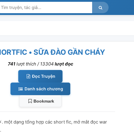
HORTFIC • SỮA ĐÀO GẦN CHÁY
741
lượt thích /
13304
lượt đọc
Đọc Truyện
Danh sách chương
Bookmark
⚡. một dạng tổng hợp các short fic, mở mắt đọc war
.