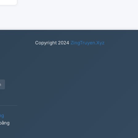
Copyright
2024
ZingTruyen.Xyz
n
ng
 bằng