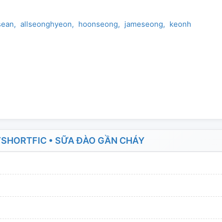
sean
allseonghyeon
hoonseong
jameseong
keonhyeon
m
TSHORTFIC • SỮA ĐÀO GẦN CHÁY