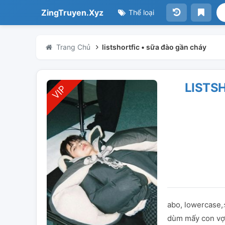
ZingTruyen.Xyz
Thể loại
Trang Chủ
listshortfic • sữa đào gần cháy
LISTS
abo, lowercase,
dùm mấy con vợ