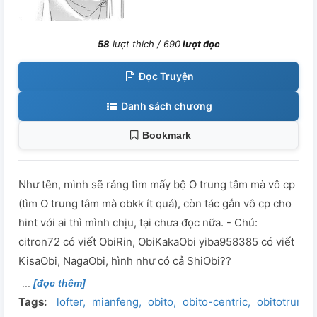
58
lượt thích /
690
lượt đọc
Đọc Truyện
Danh sách chương
Bookmark
Như tên, mình sẽ ráng tìm mấy bộ O trung tâm mà vô cp
(tìm O trung tâm mà obkk ít quá), còn tác gắn vô cp cho
hint với ai thì mình chịu, tại chưa đọc nữa. - Chú:
citron72 có viết ObiRin, ObiKakaObi yiba958385 có viết
KisaObi, NagaObi, hình như có cả ShiObi??
[đọc thêm]
Tags:
lofter
mianfeng
obito
obito-centric
obitotrungt