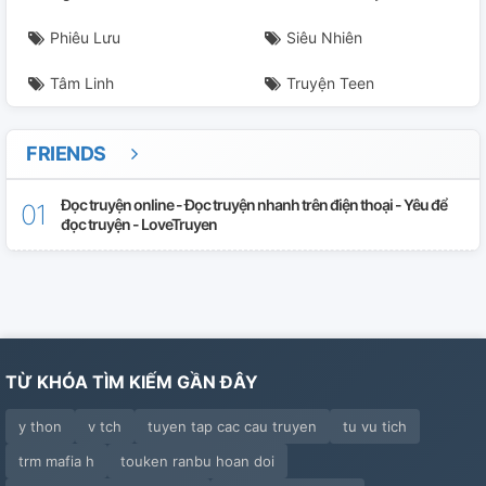
Phiêu Lưu
Siêu Nhiên
Tâm Linh
Truyện Teen
FRIENDS
Đọc truyện online - Đọc truyện nhanh trên điện thoại - Yêu để
đọc truyện - LoveTruyen
TỪ KHÓA TÌM KIẾM GẦN ĐÂY
y thon
v tch
tuyen tap cac cau truyen
tu vu tich
trm mafia h
touken ranbu hoan doi