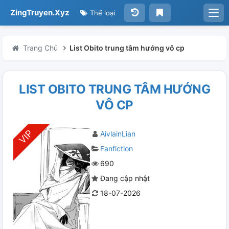
ZingTruyen.Xyz
Thể loại
Trang Chủ
List Obito trung tâm hướng vô cp
LIST OBITO TRUNG TÂM HƯỚNG
VÔ CP
AivlainLian
Fanfiction
690
Đang cập nhật
18-07-2026