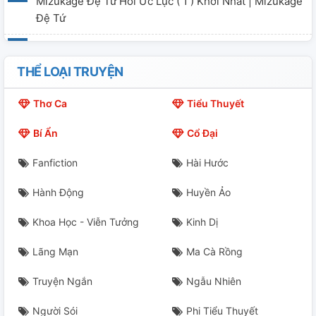
Mizukage Đệ Tứ Hồi Ức Lục ( 1 ) Khởi Nhất | Mizukage
Đệ Tứ
( 2 ) Khởi Nhị | "Mangekyou Sharingan"
THỂ LOẠI TRUYỆN
( 3 ) Thừa Nhất | ' Đồng '
Thơ Ca
Tiểu Thuyết
( 4 ) Thừa Nhị | Chuyện Quá Khứ
Bí Ẩn
Cổ Đại
Fanfiction
Hài Hước
Hành Động
Huyền Ảo
Khoa Học - Viễn Tưởng
Kinh Dị
Lãng Mạn
Ma Cà Rồng
Truyện Ngắn
Ngẫu Nhiên
Người Sói
Phi Tiểu Thuyết