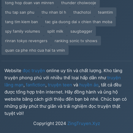
tong hop doan van minren
thunder choiwooje
thu tap san phu
thu nhan bl h
thachotoi
teamtim
tang tim kiem ban
tac gia duong dai x chien than moba
spy family volumes
split milk
saugbagger
rinran tokyo revengers
ranking sonic tv shows
quan ca phe nho cua hai ta vmin
Website
đọc truyện
online uy tín và chất lượng. Kho tàng
truyện phong phú với nhiều thể loại hấp dẫn như
truyện
lãng mạn
,
fanfiction
,
truyện teen
và
huyền ảo
, tất cả đều
được tổng hợp trên internet. Hãy đồng hành và ủng hộ
website bằng cách giới thiệu đến bạn bè nhé. Chúc bạn có
những giây phút thư giãn và trải nghiệm đọc truyện thật
tuyệt vời!
Copyright
2024
ZingTruyen.Xyz