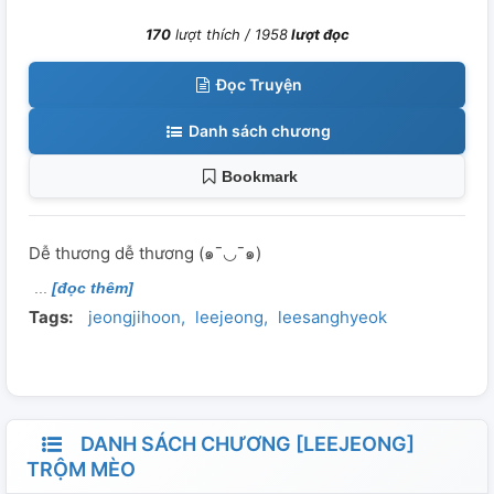
170
lượt thích /
1958
lượt đọc
Đọc Truyện
Danh sách chương
Bookmark
Dễ thương dễ thương (⁠๑⁠¯⁠◡⁠¯⁠๑⁠)
[đọc thêm]
Tags:
jeongjihoon
leejeong
leesanghyeok
DANH SÁCH CHƯƠNG [LEEJEONG]
TRỘM MÈO