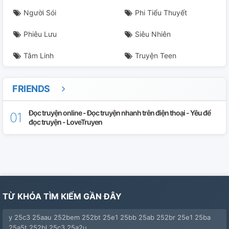
Người Sói
Phi Tiểu Thuyết
Phiêu Lưu
Siêu Nhiên
Tâm Linh
Truyện Teen
FRIENDS
Đọc truyện online - Đọc truyện nhanh trên điện thoại - Yêu để
đọc truyện - LoveTruyen
TỪ KHÓA TÌM KIẾM GẦN ĐÂY
y 25c3 25aau 252bem 252bt 25e1 25bb 25ab 252br 25e1 25ba
25a5t 252bl 25c3 25a2u