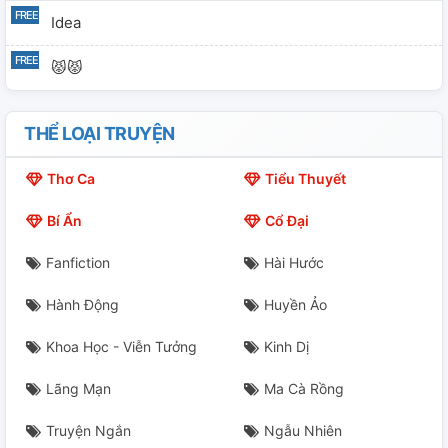
Idea
😾😾
THỂ LOẠI TRUYỆN
Thơ Ca
Tiểu Thuyết
Bí Ẩn
Cổ Đại
Fanfiction
Hài Hước
Hành Động
Huyền Ảo
Khoa Học - Viễn Tưởng
Kinh Dị
Lãng Mạn
Ma Cà Rồng
Truyện Ngắn
Ngẫu Nhiên