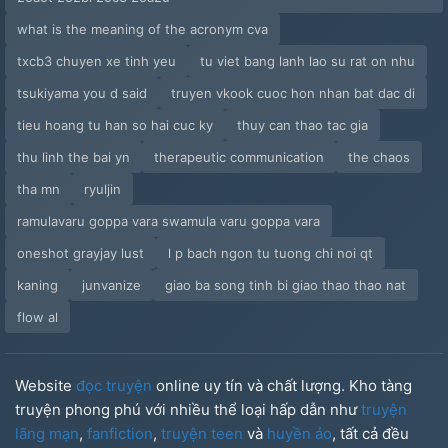
what is the meaning of the acronym cva
txcb3 chuyen xe tinh yeu
tu viet bang lanh lao su rat on nhu
tsukiyama you d said
truyen vkook cuoc hon nhan bat dac di
tieu hoang tu han so hai cuc ky
thuy can thao tac gia
thu linh the bai yn
therapeutic communication
the chaos
tha mn
ryuljin
ramulavaru goppa vara swamula varu goppa vara
oneshot grayjay lust
l p bach ngon tu tuong chi noi qt
kaning
junvanize
giao ba song tinh bi giao thao thao nat
flow al
Website
đọc truyện
online uy tín và chất lượng. Kho tàng
truyện phong phú với nhiều thể loại hấp dẫn như
truyện
lãng mạn
,
fanfiction
,
truyện teen
và
huyền ảo
, tất cả đều