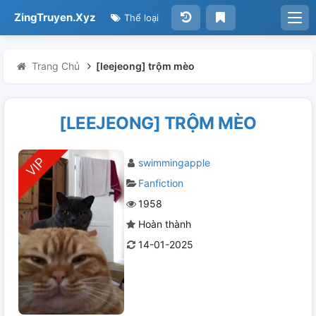
ZingTruyen.Xyz
Thể loại
Trang Chủ
[leejeong] trộm mèo
[LEEJEONG] TRỘM MÈO
swimmingapple
Fanfiction
1958
Hoàn thành
14-01-2025