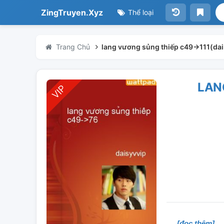
ZingTruyen.Xyz
Thể loại
Trang Chủ
lang vương sủng thiếp c49->111(da
LAN
[đọc thêm]