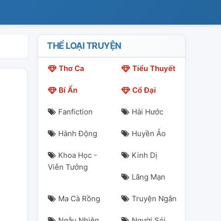
THỂ LOẠI TRUYỆN
Thơ Ca
Tiểu Thuyết
Bí Ẩn
Cổ Đại
Fanfiction
Hài Hước
Hành Động
Huyền Ảo
Khoa Học -
Kinh Dị
Viễn Tưởng
Lãng Mạn
Ma Cà Rồng
Truyện Ngắn
Ngẫu Nhiên
Người Sói