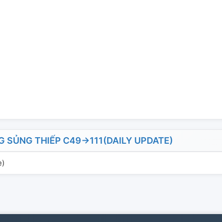
ỦNG THIẾP C49->111(DAILY UPDATE)
e)