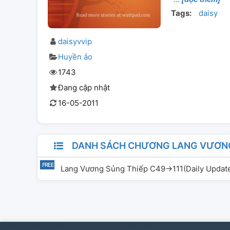
Tags:
daisy
daisyvvip
Huyền ảo
1743
Đang cập nhật
16-05-2011
DANH SÁCH CHƯƠNG LANG VƯƠNG S
Lang Vương Sủng Thiếp C49->111(daily Updat