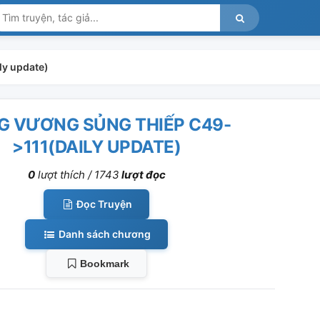
ily update)
G VƯƠNG SỦNG THIẾP C49-
>111(DAILY UPDATE)
0
lượt thích /
1743
lượt đọc
Đọc Truyện
Danh sách chương
Bookmark