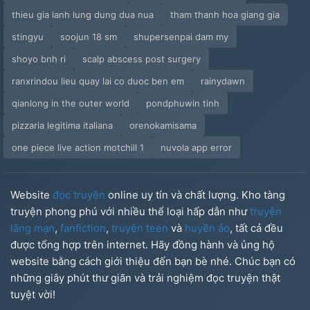
thieu gia lanh lung dung dua nua
tham thanh hoa giang gia
stingyu
soojun 18 sm
shupersenpai dam my
shoyo bnh ri
scalp abscess post surgery
ranxrindou lieu quay lai co duoc ben em
rainydawn
qianlong in the outer world
pondphuwin tinh
pizzaria legitima italiana
orenokamisama
one piece live action motchill 1
nuvola app error
Website
đọc truyện
online uy tín và chất lượng. Kho tàng
truyện phong phú với nhiều thể loại hấp dẫn như
truyện
lãng mạn
,
fanfiction
,
truyện teen
và
huyền ảo
, tất cả đều
được tổng hợp trên internet. Hãy đồng hành và ủng hộ
website bằng cách giới thiệu đến bạn bè nhé. Chúc bạn có
những giây phút thư giãn và trải nghiệm đọc truyện thật
tuyệt vời!