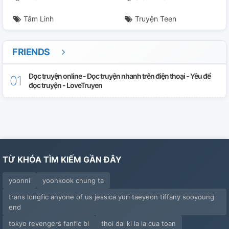
Tâm Linh
Truyện Teen
FRIENDS
Đọc truyện online - Đọc truyện nhanh trên điện thoại - Yêu để
đọc truyện - LoveTruyen
TỪ KHÓA TÌM KIẾM GẦN ĐÂY
yoonni
yoonkook chung ta
trans longfic anyone of us jessica yuri taeyeon tiffany sooyoung
end
tokyo revengers fanfic bl
thoi dai ki la la cua toan