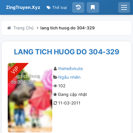
ZingTruyen.Xyz
Thể loại
Trang Chủ
lang tich huog do 304-329
LANG TICH HUOG DO 304-329
thehe8xkute
Ngẫu nhiên
102
Đang cập nhật
11-03-2011