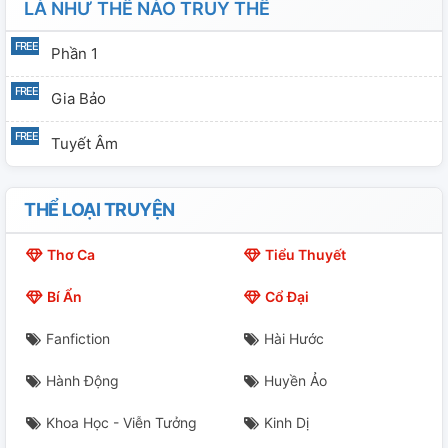
LÀ NHƯ THẾ NÀO TRUY THÊ
Phần 1
Gia Bảo
Tuyết Âm
THỂ LOẠI TRUYỆN
Thơ Ca
Tiểu Thuyết
Bí Ẩn
Cổ Đại
Fanfiction
Hài Hước
Hành Động
Huyền Ảo
Khoa Học - Viễn Tưởng
Kinh Dị