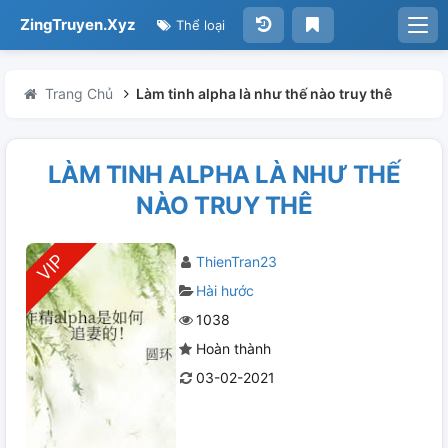
ZingTruyen.Xyz
Thể loại
Trang Chủ
Làm tinh alpha là như thế nào truy thê
LÀM TINH ALPHA LÀ NHƯ THẾ
NÀO TRUY THÊ
ThienTran23
Hài hước
1038
Hoàn thành
03-02-2021