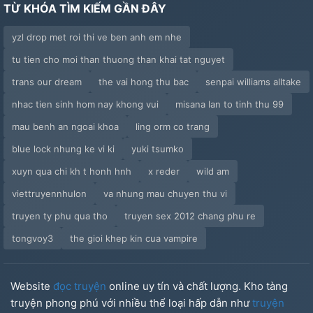
TỪ KHÓA TÌM KIẾM GẦN ĐÂY
yzl drop met roi thi ve ben anh em nhe
tu tien cho moi than thuong than khai tat nguyet
trans our dream
the vai hong thu bac
senpai williams alltake
nhac tien sinh hom nay khong vui
misana lan to tinh thu 99
mau benh an ngoai khoa
ling orm co trang
blue lock nhung ke vi ki
yuki tsumko
xuyn qua chi kh t honh hnh
x reder
wild am
viettruyennhulon
va nhung mau chuyen thu vi
truyen ty phu qua tho
truyen sex 2012 chang phu re
tongvoy3
the gioi khep kin cua vampire
Website
đọc truyện
online uy tín và chất lượng. Kho tàng
truyện phong phú với nhiều thể loại hấp dẫn như
truyện