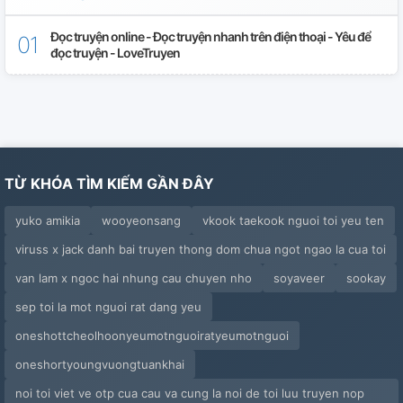
Đọc truyện online - Đọc truyện nhanh trên điện thoại - Yêu để
đọc truyện - LoveTruyen
TỪ KHÓA TÌM KIẾM GẦN ĐÂY
yuko amikia
wooyeonsang
vkook taekook nguoi toi yeu ten
viruss x jack danh bai truyen thong dom chua ngot ngao la cua toi
van lam x ngoc hai nhung cau chuyen nho
soyaveer
sookay
sep toi la mot nguoi rat dang yeu
oneshottcheolhoonyeumotnguoiratyeumotnguoi
oneshortyoungvuongtuankhai
noi toi viet ve otp cua cau va cung la noi de toi luu truyen nop