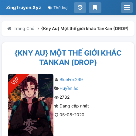
ZingTruyen.Xyz
Thể loại
Trang Chủ
{Kny Au} Một thế giới khác TanKan (DROP)
{KNY AU} MỘT THẾ GIỚI KHÁC
TANKAN (DROP)
BlueFox269
Huyền ảo
2732
Đang cập nhật
05-08-2020