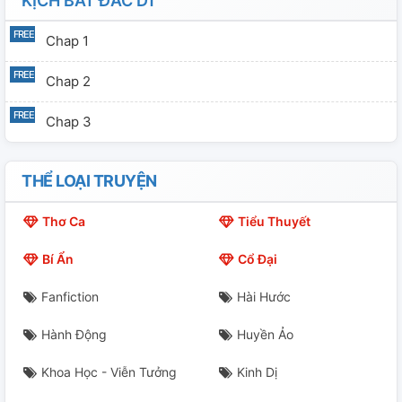
KỊCH BẤT ĐẮC DĨ
Chap 1
Chap 2
Chap 3
THỂ LOẠI TRUYỆN
Thơ Ca
Tiểu Thuyết
Bí Ẩn
Cổ Đại
Fanfiction
Hài Hước
Hành Động
Huyền Ảo
Khoa Học - Viễn Tưởng
Kinh Dị