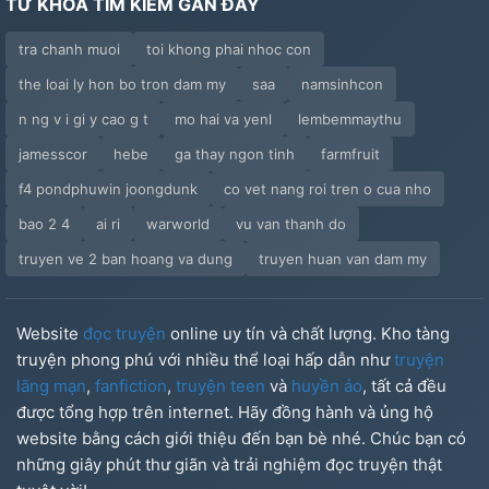
TỪ KHÓA TÌM KIẾM GẦN ĐÂY
tra chanh muoi
toi khong phai nhoc con
the loai ly hon bo tron dam my
saa
namsinhcon
n ng v i gi y cao g t
mo hai va yenl
lembemmaythu
jamesscor
hebe
ga thay ngon tinh
farmfruit
f4 pondphuwin joongdunk
co vet nang roi tren o cua nho
bao 2 4
ai ri
warworld
vu van thanh do
truyen ve 2 ban hoang va dung
truyen huan van dam my
Website
đọc truyện
online uy tín và chất lượng. Kho tàng
truyện phong phú với nhiều thể loại hấp dẫn như
truyện
lãng mạn
,
fanfiction
,
truyện teen
và
huyền ảo
, tất cả đều
được tổng hợp trên internet. Hãy đồng hành và ủng hộ
website bằng cách giới thiệu đến bạn bè nhé. Chúc bạn có
những giây phút thư giãn và trải nghiệm đọc truyện thật