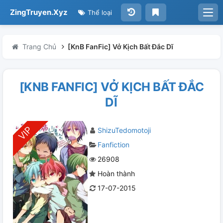
ZingTruyen.Xyz
Thể loại
Trang Chủ
[KnB FanFic] Vở Kịch Bất Đắc Dĩ
[KNB FANFIC] VỞ KỊCH BẤT ĐẮC
DĨ
ShizuTedomotoji
Fanfiction
26908
Hoàn thành
17-07-2015