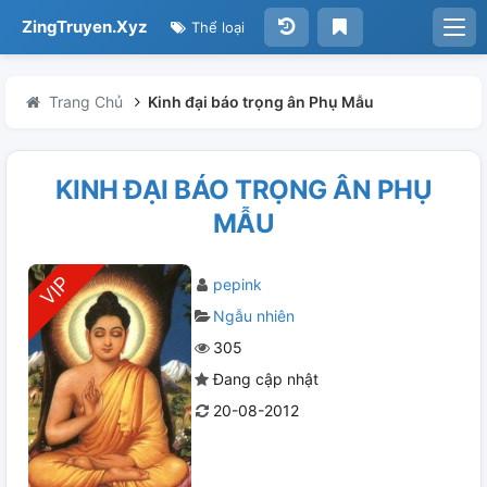
ZingTruyen.Xyz
Thể loại
Trang Chủ
Kinh đại báo trọng ân Phụ Mẫu
KINH ĐẠI BÁO TRỌNG ÂN PHỤ
MẪU
pepink
Ngẫu nhiên
305
Đang cập nhật
20-08-2012