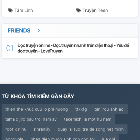
Tâm Linh
Truyện Teen
FRIENDS
Đọc truyện online - Đọc truyện nhanh trên điện thoại - Yêu để
đọc truyện - LoveTruyen
TỪ KHÓA TÌM KIẾM GẦN ĐÂY
thien the khuc cuu lo phi huong
tfxxfg
tanjirou anh aoi
tama x jiro bau troi nam ay
takemichi la mot hu nam
root x riinu
rinranlily
quay lai tuoi tre de song het minh
pongyola
phan dien muon sinh con cho toi
lua doi