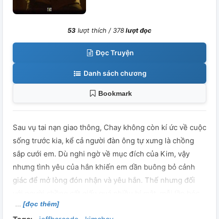
53
lượt thích /
378
lượt đọc
Đọc Truyện
Danh sách chương
Bookmark
Sau vụ tai nạn giao thông, Chay không còn kí ức về cuộc
sống trước kia, kể cả người đàn ông tự xưng là chồng
sắp cưới em. Dù nghi ngờ về mục đích của Kim, vậy
nhưng tình yêu của hắn khiến em dần buông bỏ cảnh
giác để mở lòng đón nhận và yêu hắn. Thế nhưng đối
với người chồng cất giấu quá nhiều bí mật, mỗi lần bóc
[đọc thêm]
tách lại khiến em nhận ra rằng Kim chính là người tước