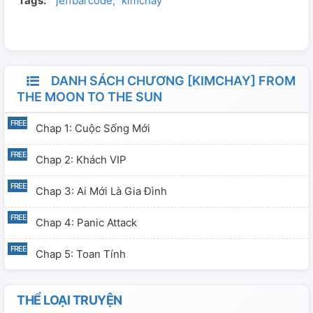
Tags:
jeffbarcode
kimchay
đi cuộc sống ban đầu của mình và sau tất cả Chay một
lần nữa mơ hồ về tình cảm mà họ trao cho nhau liệu có
phần nào chân thật.
DANH SÁCH CHƯƠNG [KIMCHAY] FROM
THE MOON TO THE SUN
Chap 1: Cuộc Sống Mới
Chap 2: Khách VIP
Chap 3: Ai Mới Là Gia Đình
Chap 4: Panic Attack
Chap 5: Toan Tính
THỂ LOẠI TRUYỆN