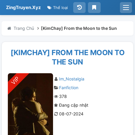
ZingTruyen.Xyz
Thể loại
Trang Chủ
[KimChay] From the Moon to the Sun
[KIMCHAY] FROM THE MOON TO
THE SUN
Im_Nostalgia
Fanfiction
378
Đang cập nhật
08-07-2024