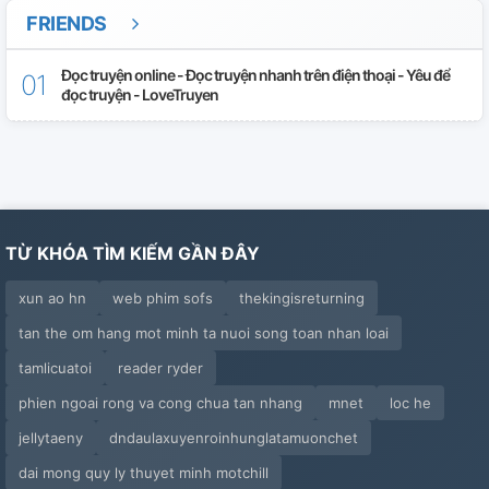
FRIENDS
Đọc truyện online - Đọc truyện nhanh trên điện thoại - Yêu để
đọc truyện - LoveTruyen
TỪ KHÓA TÌM KIẾM GẦN ĐÂY
xun ao hn
web phim sofs
thekingisreturning
tan the om hang mot minh ta nuoi song toan nhan loai
tamlicuatoi
reader ryder
phien ngoai rong va cong chua tan nhang
mnet
loc he
jellytaeny
dndaulaxuyenroinhunglatamuonchet
dai mong quy ly thuyet minh motchill